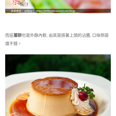
而這
薯餅
也是外酥內軟, 由其是搭著上頭的沾醬, 口味倒是
還不錯。