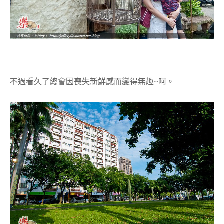
不過看久了總會因喪失新鮮感而變得無趣~呵。