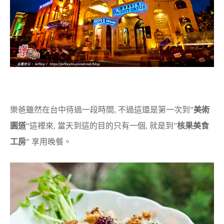
樂爸雖然在台中待過一段時間, 不過這還是第一次到”
美術
園道
“這裡來, 當天到這的目的只有一個, 就是到”
核果美食
工房
” 享用晚餐。