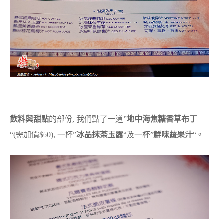
飲料與甜點
的部份, 我們點了一道”
地中海焦糖香草布丁
“(需加價$60), 一杯”
冰品抹茶玉露
“及一杯”
鮮味蔬果汁
“。