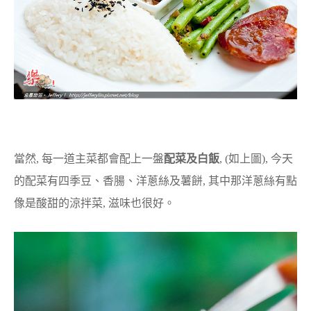
當然, 每一道主菜都會配上一盤
配菜及白飯
, (如上圖), 今天
的配菜有四季豆、香腸、洋蔥絲及薯餅, 其中那洋蔥絲有點
像是酸甜的涼拌菜, 滋味也很好。