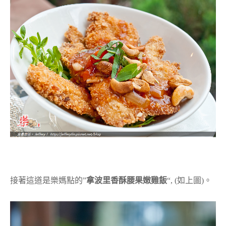
接著這道是樂媽點的”
拿波里香酥腰果嫩雞飯
“, (如上圖)。