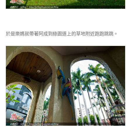
於是樂媽就帶著阿成到綠園道上的草地附近跑跑跳跳。