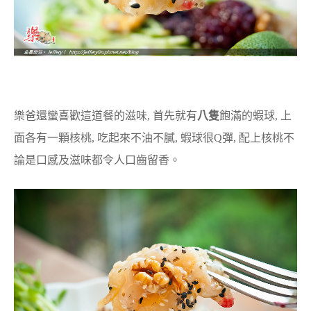
樂爸還蠻喜歡這道餐的滋味, 首先就有
八隻
飽滿的蝦球, 上
面各有一顆核桃, 吃起來不油不膩, 蝦球很Q彈, 配上核桃不
論是口感及滋味都令人口齒留香。