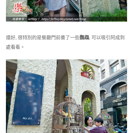
還好, 很特別的是餐廳門前養了一些
鸚鵡
, 可以吸引阿成到
處看看。