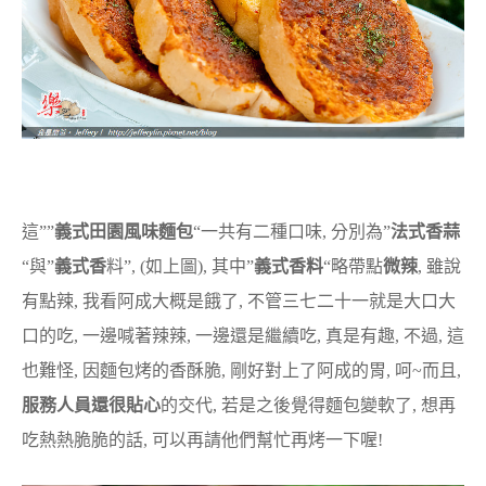
這””
義式田園風味麵包
“一共有二種口味, 分別為”
法式香蒜
“與”
義式香
料”, (如上圖), 其中”
義式香料
“略帶點
微辣
, 雖說
有點辣, 我看阿成大概是餓了, 不管三七二十一就是大口大
口的吃, 一邊喊著辣辣, 一邊還是繼續吃, 真是有趣, 不過, 這
也難怪, 因麵包烤的香酥脆, 剛好對上了阿成的胃, 呵~而且,
服務人員還很貼心
的交代, 若是之後覺得麵包變軟了, 想再
吃熱熱脆脆的話, 可以再請他們幫忙再烤一下喔!