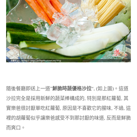
隨後餐廳即送上一道”
鮮脆時蔬優格沙拉
“, (如上圖)。這道
沙拉完全是採用新鮮的蔬菜棒構成的, 特別是那紅蘿蔔, 其
實樂爸很討厭單吃紅蘿蔔, 原因是不喜歡它的腥味, 不過, 這
裡的胡蘿蔔似乎讓樂爸感受不到那討厭的味道, 反而是鮮脆
而爽口。