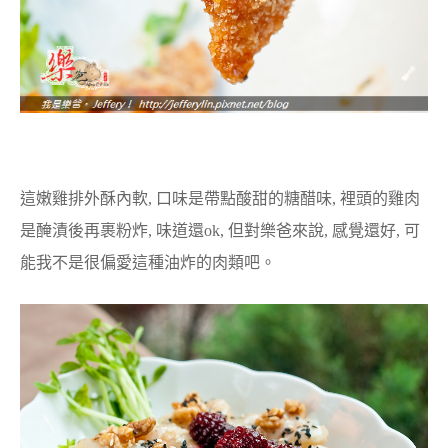
這嫩雞排外酥內軟, 口味是帶點酸甜的糖醋味, 裡頭的雞肉
是醃漬後再裹粉炸, 味道還ok, 但對樂爸來說, 感覺還好, 可
能我不是很偏愛這種油炸的肉類吧。