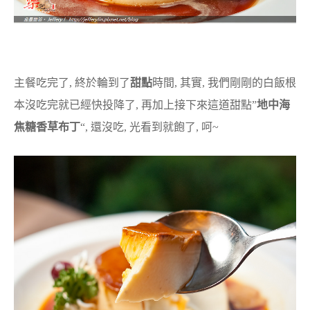
主餐吃完了, 終於輪到了
甜點
時間, 其實, 我們剛剛的白飯根
本沒吃完就已經快投降了, 再加上接下來這道甜點”
地中海
焦糖香草布丁
“, 還沒吃, 光看到就飽了, 呵~