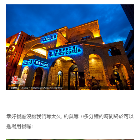
幸好餐廳沒讓我們等太久, 約莫等10多分鐘的時間終於可以
進場用餐囉!