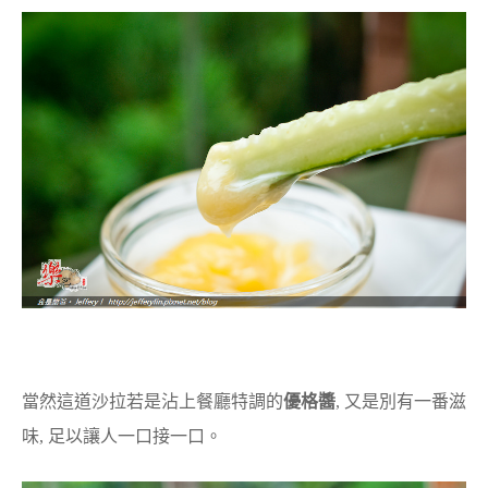
當然這道沙拉若是沾上餐廳特調的
優格醬
, 又是別有一番滋
味, 足以讓人一口接一口。