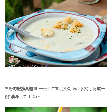
餐廳的
服務真週到
, 一坐上位置沒多久, 馬上招待了阿成一
碗”
濃湯
“, (如上圖)。