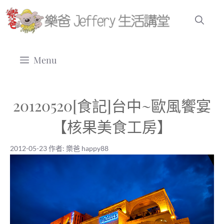
跳
至
主
要
Menu
內
容
20120520[食記]台中~歐風饗宴
【核果美食工房】
2012-05-23
作者:
樂爸 happy88
2012-05-23
|
樂爸 happy88