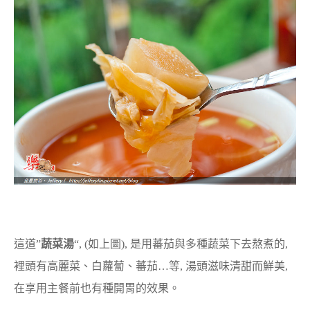
這道”
蔬菜湯
“, (如上圖), 是用蕃茄與多種蔬菜下去熬煮的,
裡頭有高麗菜、白蘿蔔、蕃茄…等, 湯頭滋味清甜而鮮美,
在享用主餐前也有種開胃的效果。