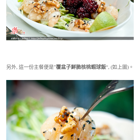
另外, 這一份主餐便是”
覆盆子鮮脆核桃蝦球飯
“, (如上圖)。