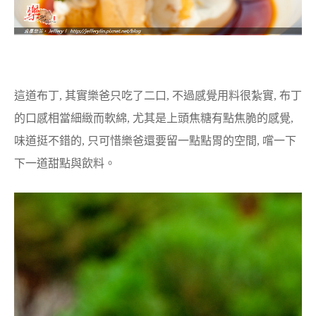
這道布丁, 其實樂爸只吃了二口, 不過感覺用料很紮實, 布丁
的口感相當細緻而軟綿, 尤其是上頭焦糖有點焦脆的感覺,
味道挺不錯的, 只可惜樂爸還要留一點點胃的空間, 嚐一下
下一道甜點與飲料。