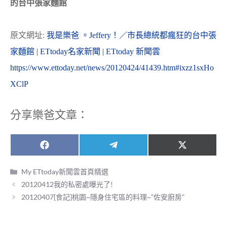
的台中張家麵館
原文網址:
我是樂爸 。Jeffery！／市長總統都瘋狂的台中張
家麵館 | ETtoday名家新聞 | ETtoday 新聞雲
https://www.ettoday.net/news/20120424/41439.htm#ixzz1sxHo
XClP
分享樂爸文章：
Share
Share
Share
F
T
X
on
on
on
a
e
(
c
l
T
分
My ETtoday新聞雲首頁精選
e
e
w
類
20120412我的私密處曝光了!
b
g
i
o
r
t
20120407[食記]桃園~隱身住宅區的料理~”佐安廚房”
o
a
t
k
m
e
r