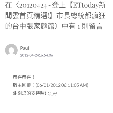
)
在〈20120424~登上【ETtoday新
聞雲首頁精選!】市長總統都瘋狂
的台中張家麵館〉中有 1 則留言
Paul
2012-04-2416:54:06
恭喜恭喜！
版主回覆：(06/01/2012 06:11:05 AM)
謝謝您的支持喔!!@_@