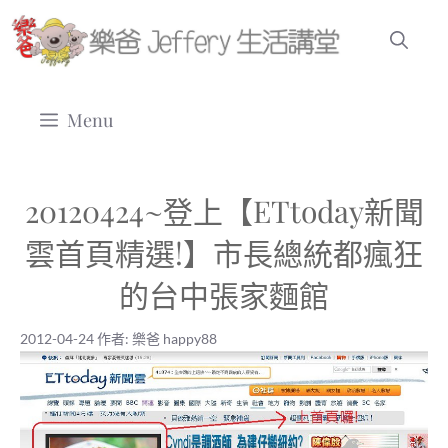
跳
至
主
要
Menu
內
容
20120424~登上【ETtoday新聞
雲首頁精選!】市長總統都瘋狂
的台中張家麵館
2012-04-24
作者:
樂爸 happy88
2012-04-24
|
樂爸 happy88