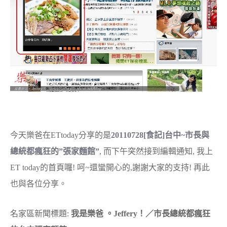
今天樂爸在ETtoday分享的是
20110728[食記]台中~市長與
總統都瘋狂的”張家麵館”
, 而下午突然接到編輯通知, 我上
ET today的首頁囉! 呵~還蠻開心的,謝謝大家的支持! 再此
也與各位分享。
名家區新聞標題:
我是樂爸 。Jeffery！／市長總統都瘋狂