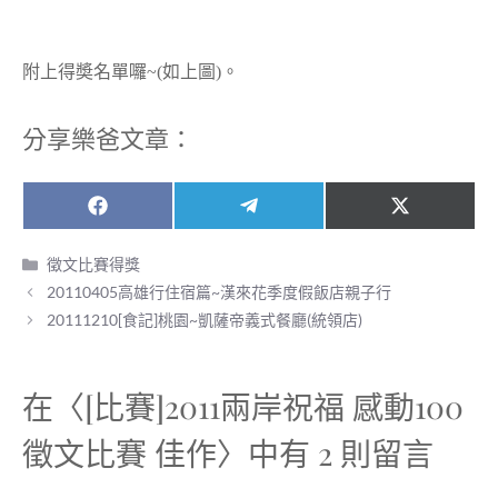
附上得奬名單囉~(如上圖)。
分享樂爸文章：
Share
Share
Share
F
T
X
on
on
on
a
e
(
c
l
T
分
徵文比賽得獎
e
e
w
類
20110405高雄行住宿篇~漢來花季度假飯店親子行
b
g
i
o
r
t
20111210[食記]桃園~凱薩帝義式餐廳(統領店)
o
a
t
k
m
e
r
)
在〈[比賽]2011兩岸祝福 感動100
徵文比賽 佳作〉中有 2 則留言