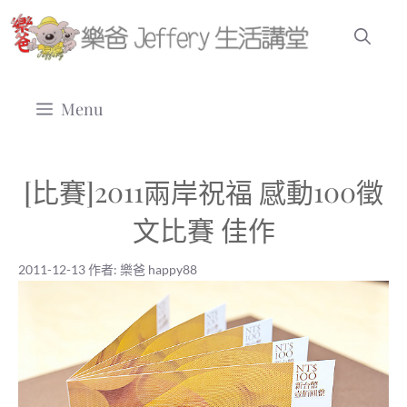
跳
至
主
要
Menu
內
容
[比賽]2011兩岸祝福 感動100徵
文比賽 佳作
2011-12-13
作者:
樂爸 happy88
2011-12-13
|
樂爸 happy88