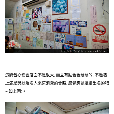
這間包心粉圓店面不是很大, 而且有點舊舊髒髒的, 不過牆
上滿是獎狀及名人來這消費的合照, 感覺應該還蠻出名的吧
~(如上圖)。