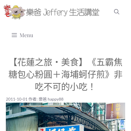
跳
至
主
要
Menu
內
容
【花蓮之旅‧美食】《五霸焦
糖包心粉圓＋海埔蚵仔煎》非
吃不可的小吃！
2011-10-01
作者:
樂爸 happy88
2011-10-01
|
樂爸 happy88