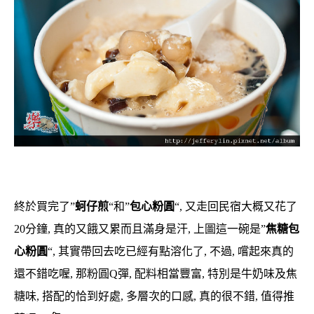
終於買完了”
蚵仔煎
“和”
包心粉圓
“, 又走回民宿大概又花了
20分鐘, 真的又餓又累而且滿身是汗, 上圖這一碗是”
焦糖包
心粉圓
“, 其實帶回去吃已經有點溶化了, 不過, 嚐起來真的
還不錯吃喔, 那粉圓Q彈, 配料相當豐富, 特別是牛奶味及焦
糖味, 搭配的恰到好處, 多層次的口感, 真的很不錯, 值得推