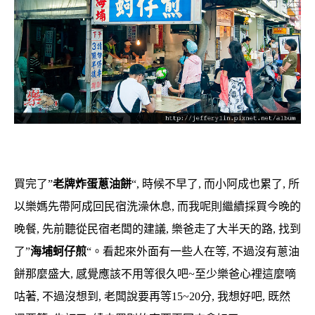
買完了”
老牌炸蛋蔥油餅
“, 時候不早了, 而小阿成也累了, 所
以樂媽先帶阿成回民宿洗澡休息, 而我呢則繼續採買今晚的
晚餐, 先前聽從民宿老闆的建議, 樂爸走了大半天的路, 找到
了”
海埔蚵仔煎
“。看起來外面有一些人在等, 不過沒有蔥油
餅那麼盛大, 感覺應該不用等很久吧~至少樂爸心裡這麼嘀
咕著, 不過沒想到, 老闆說要再等15~20分, 我想好吧, 既然