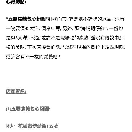
心得總結:
“
五霸焦糖包心粉圓
“對我而言, 算是還不錯吃的冰品, 這樣
一碗要價45大洋, 價格中等, 另外, 那”海埔蚵仔煎”, 一份也
是$45大洋, 不過, 或許不是現場吃的緣故, 並沒有傳說中那
樣的美味, 下次有機會的話, 試試在現場的攤位上現點現吃,
或許會有不一樣的感覺吧?
店家資訊:
(1)五霸焦糖包心粉圓:
地址: 花蓮市博愛街165號