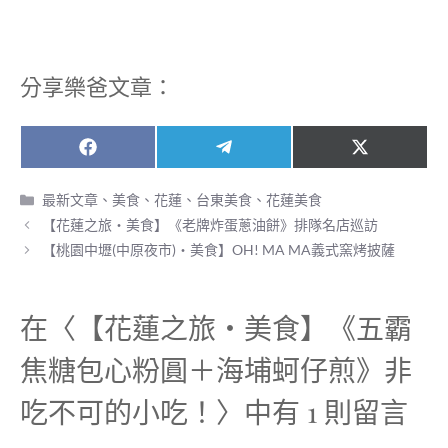
分享樂爸文章：
Share
Share
Share
F
T
X
on
on
on
a
e
(
c
l
T
分
最新文章
、
美食
、
花蓮、台東美食
、
花蓮美食
e
e
w
類
【花蓮之旅‧美食】《老牌炸蛋蔥油餅》排隊名店巡訪
b
g
i
o
r
t
【桃園中壢(中原夜市)‧美食】OH! MA MA義式窯烤披薩
o
a
t
k
m
e
r
)
在〈【花蓮之旅‧美食】《五霸
焦糖包心粉圓＋海埔蚵仔煎》非
吃不可的小吃！〉中有 1 則留言