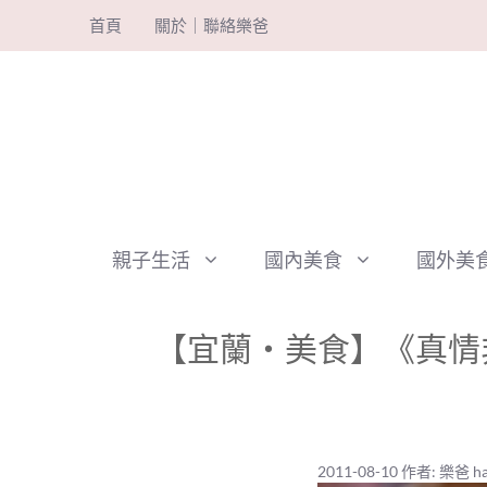
跳
首頁
關於｜聯絡樂爸
至
主
要
內
容
親子生活
國內美食
國外美
【宜蘭‧美食】《真情非
2011-08-10
作者:
樂爸 ha