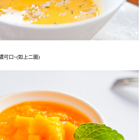
濃可口~(如上二圖)