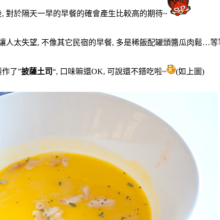
, 對於隔天一早的早餐的確會產生比較高的期待~
讓人太失望, 不像其它民宿的早餐, 多是稀飯配罐頭醬瓜肉鬆…等
作了”
披薩土司
“, 口味嘛還OK, 可說還不錯吃啦~
(如上圖)