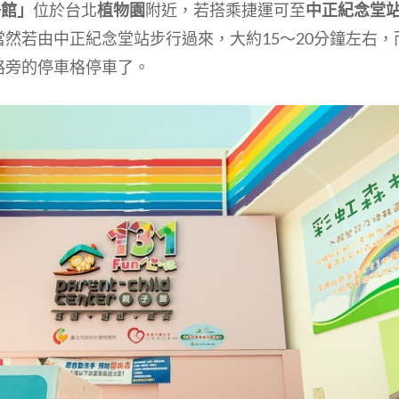
子館」
位於台北
植物園
附近，若搭乘捷運可至
中正紀念堂
然若由中正紀念堂站步行過來，大約15～20分鐘左右
路旁的停車格停車了。