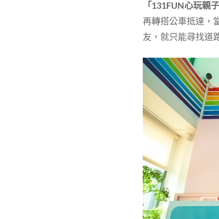
「131FUN心玩親
再轉搭公車抵達，當
友，就只能尋找道