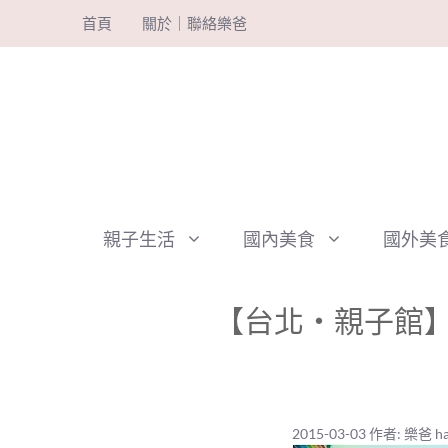
跳
首頁
關於｜聯絡樂爸
至
主
要
內
容
親子生活
國內美食
國外美
【台北‧親子館】
2015-03-03
作者:
樂爸 ha