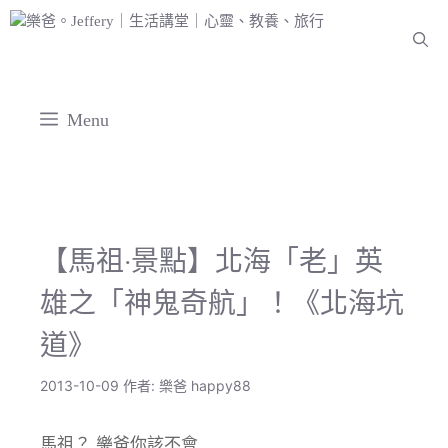
跳
至
主
要
內
Menu
容
馬管處
【馬祖‧景點】北海「老」英
雄之「神鬼奇航」！《北海坑
道》
2013-10-09
作者:
樂爸 happy88
馬祖？ 樂爸你該不會 …