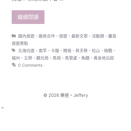
繼續閱讀
分
國內旅遊
、
廠商合作
、
旅遊
、
最新文章
、
活動類
、
離島
類
旅遊景點
標
北海坑道
、
南竿
、
卡蹓
、
媽祖
、
昇天祭
、
松山
、
砲戰
、
籤
福州
、
立榮
、
觀光局
、
馬祖
、
馬管處
、
魚麵
、
黃金地瓜餃
0 Comments
© 2026 樂爸。Jeffery