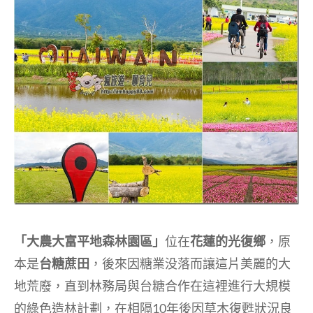
「大農大富平地森林園區」
位在
花蓮的光復鄉
，原
本是
台糖蔗田
，後來因糖業没落而讓這片美麗的大
地荒廢，直到林務局與台糖合作在這裡進行大規模
的綠色造林計劃，在相隔10年後因草木復甦狀況良