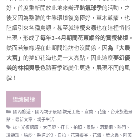
好，首度重新開放此地來辦理
熱氣球季
的活動，之
後又因為整體的生態環境復育極好，草木蔥蘢，也
陸續引來各種鳥類，甚至就連
螢火蟲
也在這裡悄悄
出現，形成了
每年3~4月期間花東縱谷的賞螢祕境
。
然而若無緣趕在此期間造訪也沒關係，因
為「大農
大富」
的夢幻花海也是一大亮點，因此這麼
夢幻優
美的林相與景色
隨著季節變化更迭，展現不同的風
貌！
繼續閱讀
分
國內旅遊
、
國內親子景點|觀光工廠
、
宜蘭、花蓮、台東旅遊景
類
點
、
最新文章
、
親子生活
標
ig
、
光復糖廠
、
太巴塱
、
打卡
、
拍照
、
景點
、
洄瀾網
、
熱門
、
籤
環頸雉
、
緍紗
、
縣道193
、
自拍
、
花東縱谷
、
花海
、
螢火蟲
、
阿美