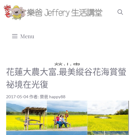
跳
至
主
要
Menu
內
容
螢火蟲
花蓮大農大富.最美縱谷花海賞螢
祕境在光復
2017-05-04
作者:
樂爸 happy88