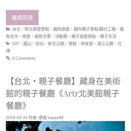
繼續閱讀
分
台北、新北旅遊景點
、
國內旅遊
、
國內親子景點|觀光工廠
、
廠
類
商合作
、
旅遊
、
最新文章
、
活動類
、
親子旅遊景點
、
親子生活
標
DIY
、
圓山
、
好玩
、
新生公園
、
景點
、
林安泰
、
濱江公園
、
花
籤
博
0 Comments
【台北‧親子餐廳】藏身在美術
館的親子餐廳《Artr北美館親子
餐廳》
2014-03-31
作者:
樂爸 happy88