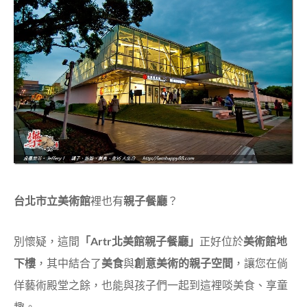
台北市立美術館
裡也有
親子餐廳
？
別懷疑，這間
「Artr北美館親子餐廳」
正好位於
美術館地
下樓
，其中結合了
美食
與
創意美術的親子空間
，讓您在倘
佯藝術殿堂之餘，也能與孩子們一起到這裡啖美食、享童
趣。