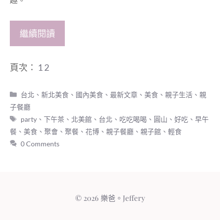
繼續閱讀
頁次：
1
2
分
台北、新北美食
、
國內美食
、
最新文章
、
美食
、
親子生活
、
親
類
子餐廳
標
party
、
下午茶
、
北美館
、
台北
、
吃吃喝喝
、
圓山
、
好吃
、
早午
籤
餐
、
美食
、
聚會
、
聚餐
、
花博
、
親子餐廳
、
親子館
、
輕食
0 Comments
© 2026 樂爸。Jeffery