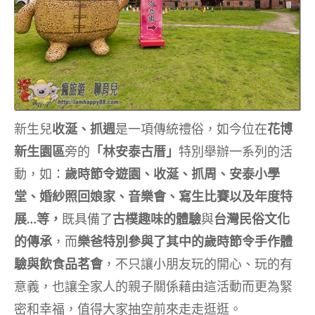
新生兒
收涎、抓週
是一項傳統禮俗，如今位在
花博
新生園區
旁的
「林安泰古厝」
特別舉辦一系列的活
動，如：
歲時節令遊園、收涎、抓周、安泰小學
堂、婚紗照回娘家、音樂會、寫生比賽以及年度特
展…等，
既具備了
古樸趣味的體驗
與
台灣民俗文化
的傳承
，而
樂爸
特別參與了其中的
歲時節令手作體
驗與飲食品茗會
，不只讓小朋友玩的開心、玩的有
意義，也讓全家人的親子關係藉由這活動而更為緊
密和幸福，值得大家抽空前來走走逛逛。