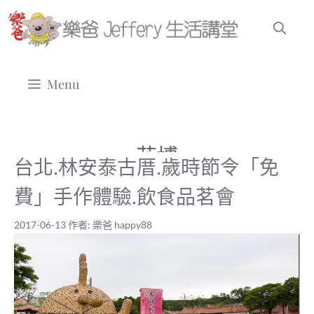
跳
至
主
要
Menu
內
容
花博
台北.林安泰古厝.歲時節令「免
費」手作體驗.飲食品茗會
2017-06-13
作者:
樂爸 happy88