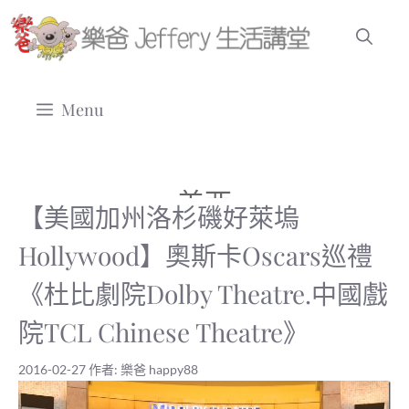
跳
至
主
要
Menu
內
容
美西
【美國加州洛杉磯好萊塢
Hollywood】奧斯卡Oscars巡禮
《杜比劇院Dolby Theatre.中國戲
院TCL Chinese Theatre》
2016-02-27
作者:
樂爸 happy88