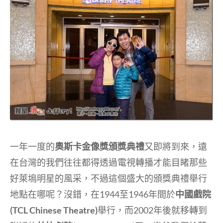
一年一度的
奧斯卡金像獎頒獎典禮
又即將到來，遠
在台灣的我們往往都得透過電視轉播才能目睹那些
好萊塢明星的風采，不過這個盛大的頒獎典禮舉行
地點在哪呢？沒錯，在1944至1946年間於
中國戲院
(TCL Chinese Theatre)
舉行，而2002年後就移轉到