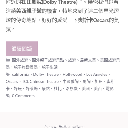
附近的
杜比劇院(Dolby Theatre)
了。樂爸我們趁著
這趟
美西親子遊
的機會，特地來到了這二個星光熠
熠的傳奇地點，好好的感受一下
奧斯卡Oscars
的氣
氛。
繼續閱讀
分
國外旅遊
、
國外親子旅遊景點
、
旅遊
、
最新文章
、
美國旅遊景
類
點
、
親子旅遊景點
、
親子生活
標
california
、
Dolby Theatre
、
Hollywood
、
Los Angeles
、
籤
Oscars
、
TCL Chinese Theatre
、
中國戲院
、
劇院
、
加州
、
奧斯
卡
、
好玩
、
好萊塢
、
景點
、
杜比
、
洛杉磯
、
美國
、
美西
、
電影
0 Comments
© 2026 樂爸。Jeffery