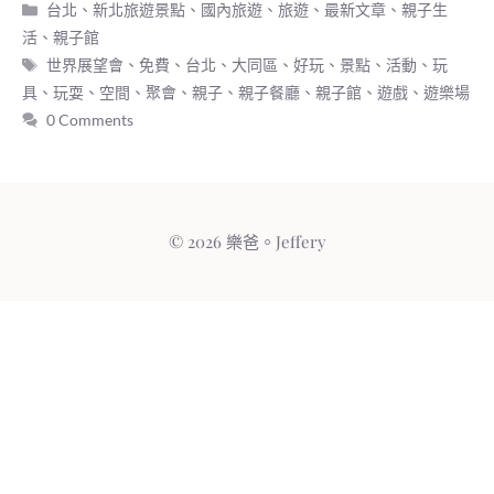
分
台北、新北旅遊景點
、
國內旅遊
、
旅遊
、
最新文章
、
親子生
類
活
、
親子館
標
世界展望會
、
免費
、
台北
、
大同區
、
好玩
、
景點
、
活動
、
玩
籤
具
、
玩耍
、
空間
、
聚會
、
親子
、
親子餐廳
、
親子館
、
遊戲
、
遊樂場
0 Comments
© 2026 樂爸。Jeffery