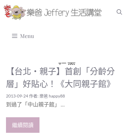
跳
至
主
要
Menu
內
容
玩耍
【台北‧親子】首創「分齡分
層」好貼心！《大同親子館》
2013-09-24
作者:
樂爸 happy88
到過了「中山親子館」 …
繼續閱讀