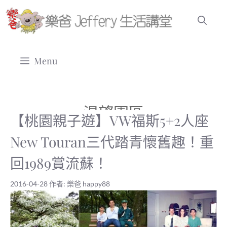
跳
至
主
要
Menu
內
容
渴望園區
【桃園親子遊】VW福斯5+2人座
New Touran三代踏青懷舊趣！重
回1989賞流蘇！
2016-04-28
作者:
樂爸 happy88