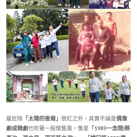
最近除
「太陽的後裔」
很紅之外，其實不論是
偶像
劇或韓劇
也吹著一股懷舊風，像是
「1989一念間(蔡