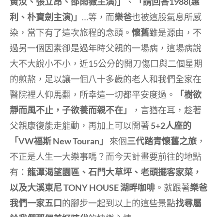
黃汝、張立昂、邵雨薇主演)」
、
「請回答1988(惠
利、朴寶劍主演)」
…等，而
樂爸
也被這股氣息所感
染，當下有了這次旅程的念頭。
懷舊
雖是源由，不
過另一個因素卻是過年時父親的一場病，這場病說
大不大說小不小，近15公分的開刀傷口與二個星期
的煎熬，足以讓一個八十多歲的老人和我們全家在
醫院裡人仰馬翻，所幸這一切都平安度過。
「樹欲
靜而風不止，子欲養而親不在」
，言猶在耳，趁著
父親康復能走能動，再加上可以開著
5+2人座的
「VW福斯 New Touran」
來個
三代踏青懷舊之旅
，
不正是人生一大樂事嗎？而今天計畫要前往的地點
有：
龍潭渴望園區、石門大草坪、老頭擺客家菜，
以及大溪東尼 TONY HOUSE 湖畔咖啡
。就跟著
樂爸
我們一家五口
的腳步一起到以上的這些景點
找尋屬