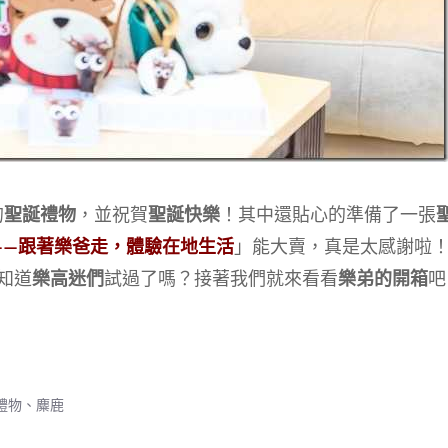
的
聖誕禮物
，並祝賀
聖誕快樂
！其中還貼心的準備了一張
——跟著樂爸走，體驗在地生活
」能大賣，真是太感謝啦
知道
樂高迷們
試過了嗎？接著我們就來看看
樂弟的開箱
吧
禮物
、
麋鹿