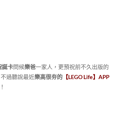
聖誕卡
問候
樂爸
一家人，更預祝前不久出版的
！不過聽說最近
樂高很夯的
【LEGO Life】APP
！