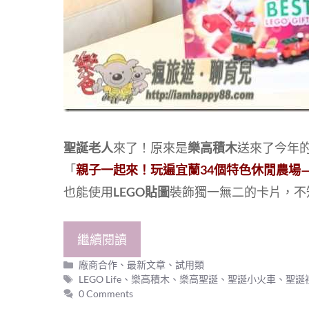
聖誕老人
來了！原來是
樂高積木
送來了今年
「
親子一起來！玩遍宜蘭34個特色休閒農場
也能使用
LEGO貼圖
裝飾獨一無二的卡片，不
繼續閱讀
分
廠商合作
、
最新文章
、
試用類
類
標
LEGO Life
、
樂高積木
、
樂高聖誕
、
聖誕小火車
、
聖誕
籤
0 Comments