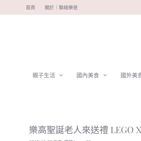
跳
首頁
關於｜聯絡樂爸
至
主
要
內
容
親子生活
國內美食
國外美
樂高聖誕老人來送禮 LEGO 