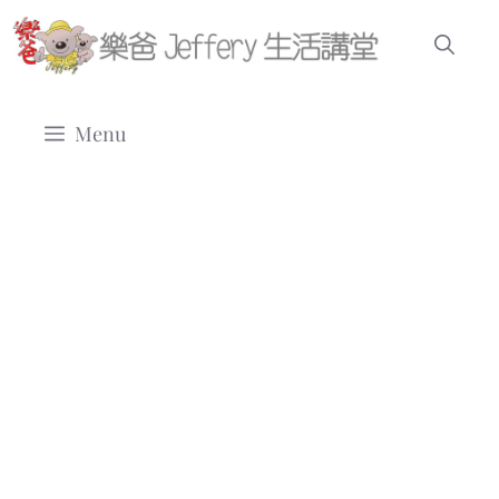
跳
至
主
要
Menu
內
容
樂爸首頁