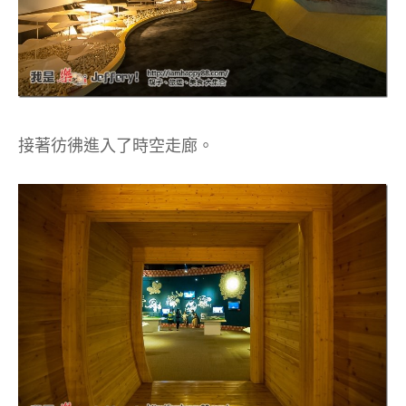
接著彷彿進入了時空走廊。