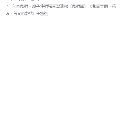
台東民宿‧親子住宿獨享溜滑梯【民宿庫】《兒童樂園、衝
浪、等6大房型》任您選！