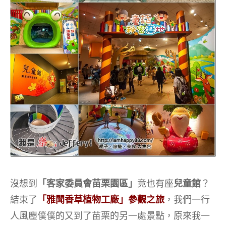
沒想到
「客家委員會苗栗園區」
竟也有座
兒童館
？
結束了
「雅聞香草植物工廠」參觀之旅
，我們一行
人風塵僕僕的又到了苗栗的另一處景點，原來我一