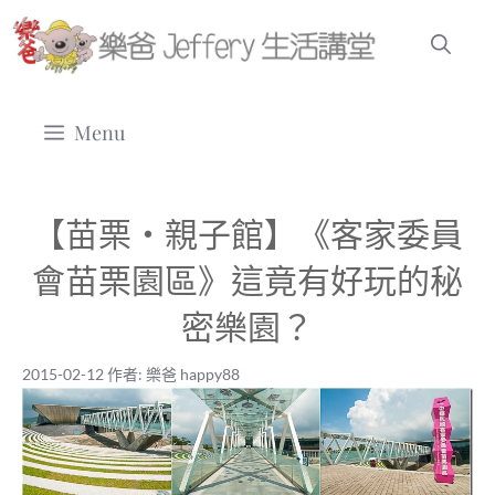
跳
至
主
要
Menu
內
容
【苗栗‧親子館】《客家委員
會苗栗園區》這竟有好玩的秘
密樂園？
2015-02-12
作者:
樂爸 happy88
2015-02-12
|
樂爸 happy88