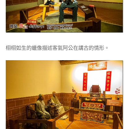
栩栩如生的蠟像描述客氣阿公在講古的情形。