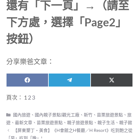
還有「下一頁」→（請至
下方處，選擇「Page2」
按鈕）
分享樂爸文章：
Share
Share
Share
F
T
X
on
on
on
a
e
(
c
l
T
頁次：
1
2
3
e
e
w
b
g
i
o
r
t
分
國內旅遊
、
國內親子景點|觀光工廠
、
新竹、苗栗旅遊景點
、
旅
o
a
t
類
k
m
e
遊
、
最新文章
、
苗栗旅遊景點
、
親子旅遊景點
、
親子生活
、
親子館
r
【屏東墾丁‧美食】《H會館之H餐廳／H Resort》吃到飽之從
)
「早」吃到「晚」!