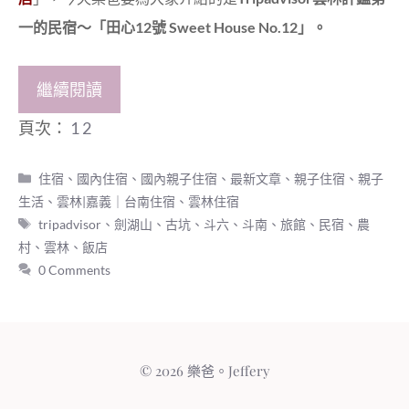
一的民宿～「田心12號 Sweet House No.12」。
繼續閱讀
頁次：
1
2
分
住宿
、
國內住宿
、
國內親子住宿
、
最新文章
、
親子住宿
、
親子
類
生活
、
雲林|嘉義｜台南住宿
、
雲林住宿
標
tripadvisor
、
劍湖山
、
古坑
、
斗六
、
斗南
、
旅館
、
民宿
、
農
籤
村
、
雲林
、
飯店
0 Comments
© 2026 樂爸。Jeffery