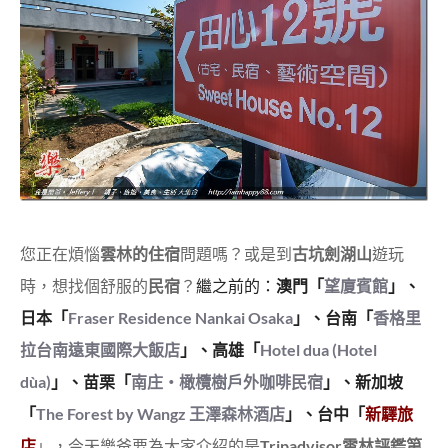
您正在煩惱
雲林的住宿
問題嗎？或是到
古坑劍湖山
遊玩
時，想找個舒服的
民宿
？
繼之前的：
澳門「
望廈賓館
」、
日本「
Fraser Residence Nankai Osaka
」、
台南「
香格里
拉台南遠東國際大飯店
」、
高雄「
Hotel dua (Hotel
dùa)
」、
苗栗「
南庄‧橄欖樹戶外咖啡民宿
」、
新加坡
「
The Forest by Wangz 王澤森林酒店
」、
台中「
新驛旅
店
」，今天樂爸要為大家介紹的是
Tripadvisor雲林評鑑第