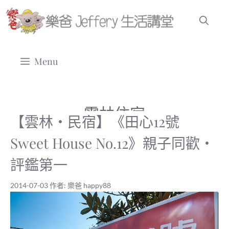
跳
至
主
要
Menu
內
容
雲林住宿
【雲林‧民宿】《田心12號
Sweet House No.12》親子同歡‧
評鑑第一
2014-07-03
作者:
樂爸 happy88