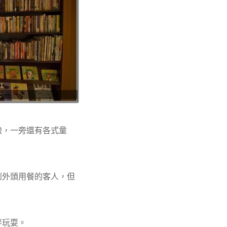
驗，一旁還有各式童
到外頭用餐的客人，但
伴玩耍。