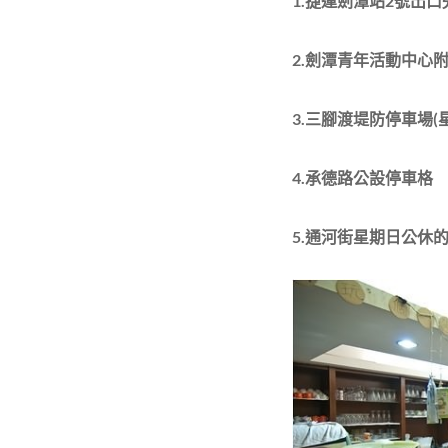
1.捷運劍潭站2號出
2.劍潭青年活動中心
3.三腳渡堤防停車場(
4.承德路公設停車格
5.通河街星期日公休