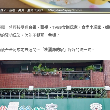
餐廳，曾經接受過
台視、華視、TVBS食尚玩家、食尚小玩家、
般的豐功偉業，怎能
不朝聖一番呢？
順便帶著阿成前去這間～
「桃麗絲的家」
好好的瞧一瞧。