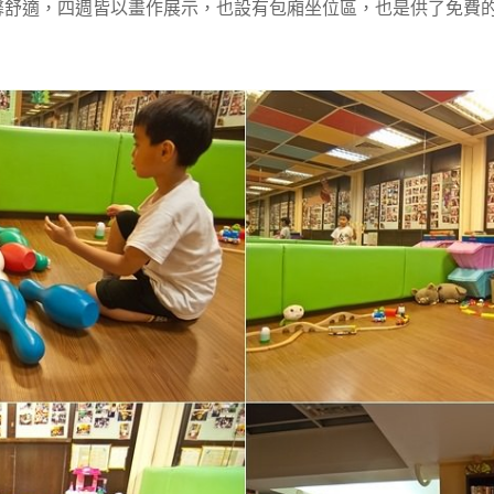
馨舒適，四週皆以畫作展示，也設有包廂坐位區，也是供了免費