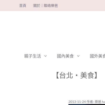
跳
首頁
關於｜聯絡樂爸
至
主
要
內
容
親子生活
國內美食
國外美
【台北‧美食】
2013-11-24
作者:
樂爸 ha