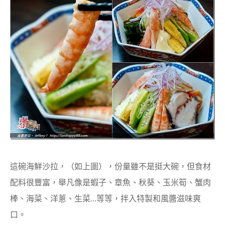
這碗海鮮沙拉，（如上圖），份量雖不是挺大碗，但食材
配料很豐富，舉凡像是蝦子、章魚、秋葵、玉米筍、蟹肉
棒、海菜、洋蔥、生菜…等等，拌入特製和風醬滋味爽
口。