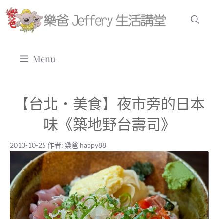
跳
至
主
要
Menu
內
容
【台北‧美食】夜市旁的日本
味《築地野台壽司》
2013-10-25
作者:
樂爸 happy88
2013-10-25
|
樂爸 happy88