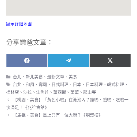
顯示詳細地圖
分享樂爸文章：
Share
Share
Share
F
T
X
on
on
on
a
e
(
c
l
T
分
台北、新北美食
、
最新文章
、
美食
e
e
w
類
標
台北
、
和風
、
壽司
、
日式料理
、
日本
、
日本料理、韓式料理
、
b
g
i
籤
o
r
t
桂林店
、
沙拉
、
生魚片
、
華西街
、
萬華
、
龍山寺
o
a
t
【桃園‧美食】「黃色小鴨」在泳池內？瘋鴨、戲鴨、吃鴨一
k
m
e
r
次滿足！《兆笙會館》
)
【馬祖‧美食】島上只有一位大廚？《朋聚樓》