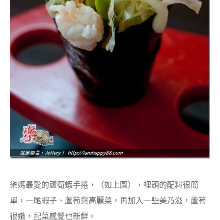
樂媽最愛的蘆筍蝦手捲，（如上圖），裡頭的配料很簡
單，一尾蝦子、蘆筍與高麗菜，再加入一些美乃滋，蘆筍
很嫩，配菜感覺也新鮮。