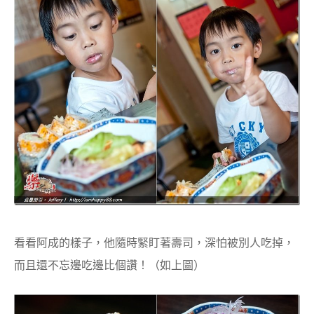
看看阿成的樣子，他隨時緊盯著壽司，深怕被別人吃掉，
而且還不忘邊吃邊比個讚！（如上圖）