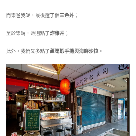
而樂爸我呢，最後選了個
三色丼
；
至於樂媽，她則點了
炸雞丼
；
此外，我們又多點了
蘆筍蝦手捲與海鮮沙拉
。