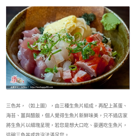
三色丼，（如上圖），由三種生魚片組成，再配上蒸蛋、
海苔、薑與醋飯，個人覺得生魚片新鮮味美，只不過店家
將生魚片以細塊呈現，若您是想大口吃、豪邁吃生魚片，
這碗三色丼或許沒法滿足您。