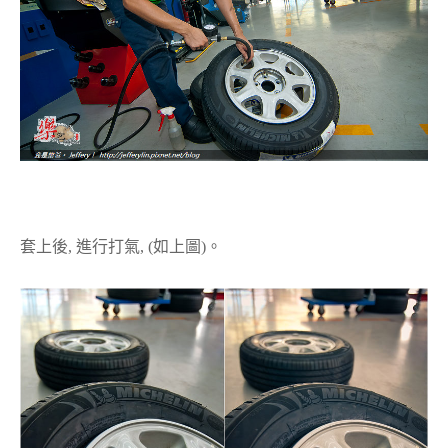
套上後, 進行打氣, (如上圖)。