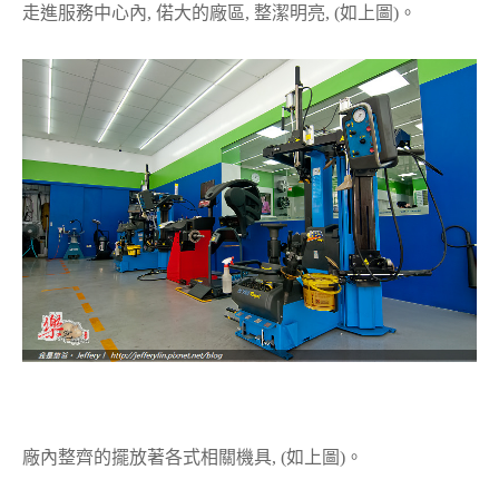
走進服務中心內, 偌大的廠區, 整潔明亮, (如上圖)。
廠內整齊的擺放著各式相關機具, (如上圖)。