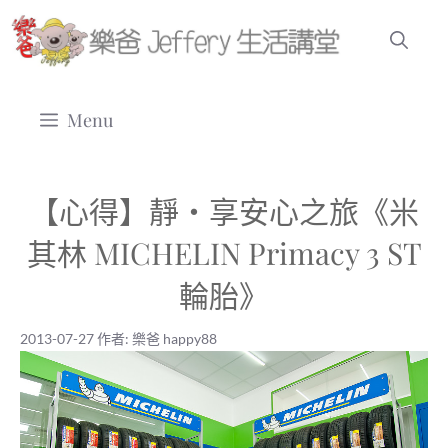
跳
至
主
要
Menu
內
容
【心得】靜‧享安心之旅《米
其林 MICHELIN Primacy 3 ST
輪胎》
2013-07-27
作者:
樂爸 happy88
2013-07-27
|
樂爸 happy88