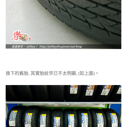
換下的舊胎, 其實胎紋早已不太明顯, (如上圖)。