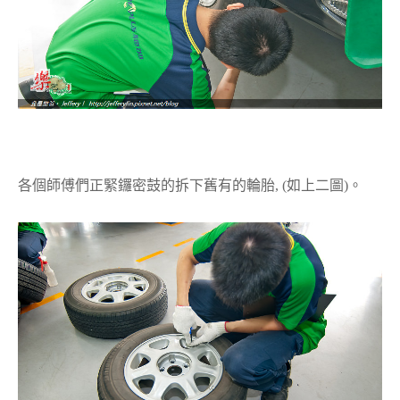
各個師傅們正緊鑼密鼓的拆下舊有的輪胎, (如上二圖)。