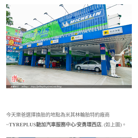
今天樂爸選擇換胎的地點為米其林輪胎特約廠商
~
TYREPLUS馳加汽車服務中心/安勇環西店
, (如上圖)。