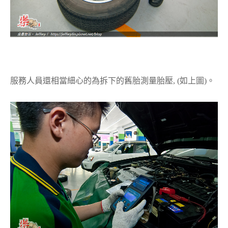
服務人員還相當細心的為拆下的舊胎測量胎壓, (如上圖)。