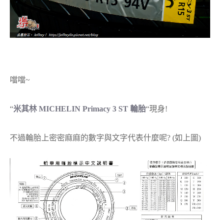
噹噹~
“
米其林 MICHELIN Primacy 3 ST 輪胎
“現身!
不過輪胎上密密麻麻的數字與文字代表什麼呢? (如上圖)