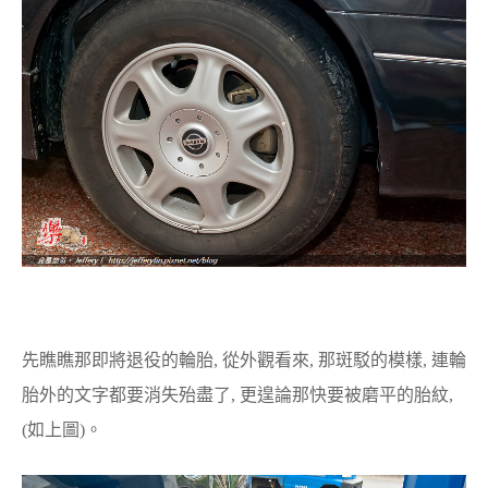
先瞧瞧那即將退役的輪胎, 從外觀看來, 那斑駁的模樣, 連輪
胎外的文字都要消失殆盡了, 更遑論那快要被磨平的胎紋,
(如上圖)。