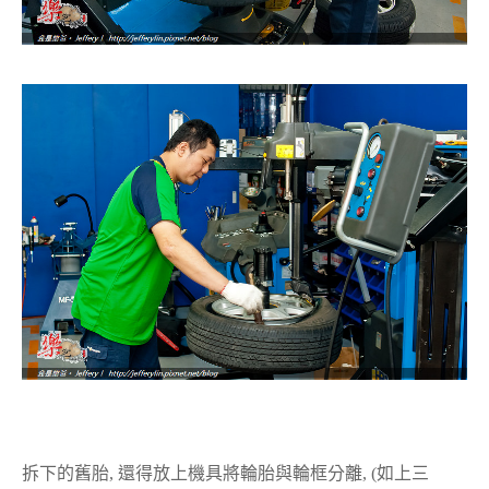
拆下的舊胎, 還得放上機具將輪胎與輪框分離, (如上三