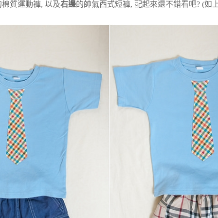
棉質運動褲, 以及
右邊
的帥氣西式短褲, 配起來還不錯看吧? (如上