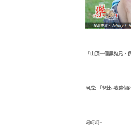
「山頂一個黑狗兄，
阿成: 「爸比~我這個Po
呵呵呵~