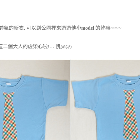
那帥氣的新衣, 可以到公園裡來過過他
小model
的乾癮~~~~
這二個大人的虛榮心啦!… 愧@@)