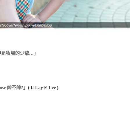
伊是牧場的少爺…」
se 帥不帥?」
( U Lay E Lee )