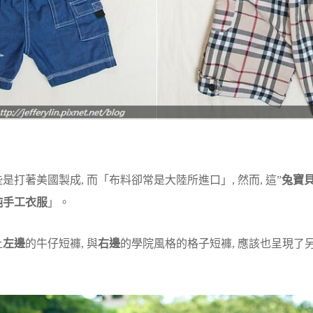
打著美國製成, 而「布料卻常是大陸所進口」, 然而, 這”
兔寶
純手工衣服
」。
上
左邊
的牛仔短褲, 與
右邊
的學院風格的格子短褲, 應該也呈現了