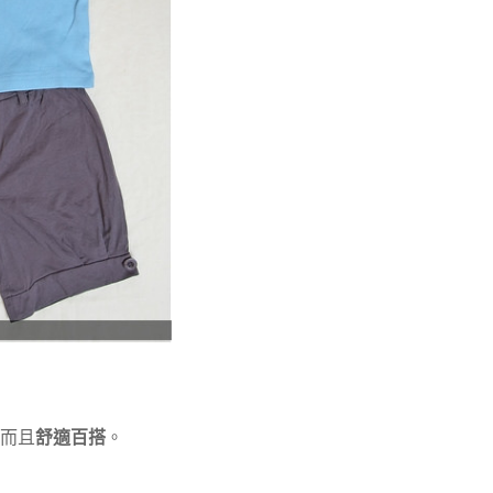
 而且
舒適百搭
。