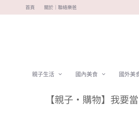
跳
首頁
關於｜聯絡樂爸
至
主
要
內
容
親子生活
國內美食
國外美
【親子‧購物】我要當「Mod