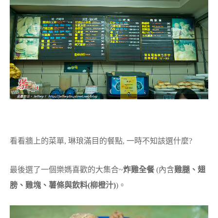
看看牆上的菜單, 琳琅滿目的餐點, 一時不知該選什麼?
最後選了一個樂媽喜歡的大集合~
炸雞全餐
(內含
雞腿、翅
膀、雞塊、薯條與飲料(柳橙汁)
)。