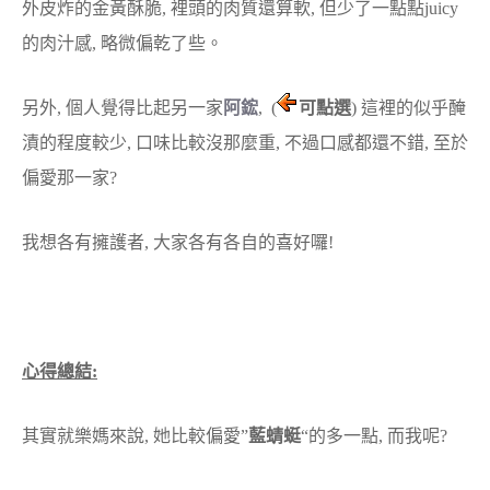
外皮炸的金黃酥脆, 裡頭的肉質還算軟, 但少了一點點juicy
的肉汁感, 略微偏乾了些。
另外, 個人覺得比起另一家
阿鋐
,
(
可點選
)
這裡的似乎醃
漬的程度較少, 口味比較沒那麼重, 不過口感都還不錯, 至於
偏愛那一家?
我想各有擁護者, 大家各有各自的喜好囉!
心得總結:
其實就樂媽來說, 她比較偏愛”
藍蜻蜓
“的多一點, 而我呢?