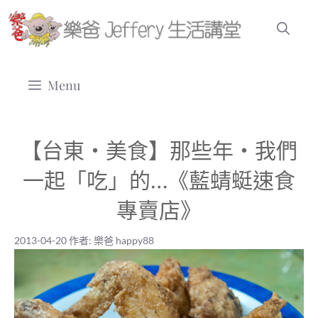
跳
至
主
要
Menu
內
容
【台東‧美食】那些年‧我們
一起「吃」的…《藍蜻蜓速食
專賣店》
2013-04-20
作者:
樂爸 happy88
2013-04-20
|
樂爸 happy88