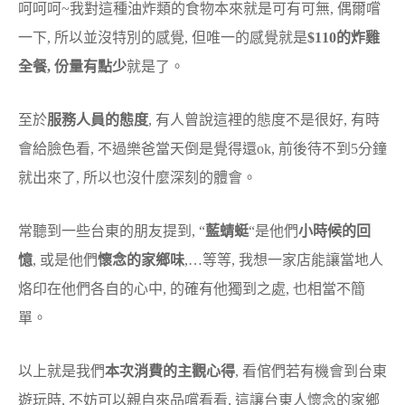
呵呵呵~我對這種油炸類的食物本來就是可有可無, 偶爾嚐
一下, 所以並沒特別的感覺, 但唯一的感覺就是
$110的炸雞
全餐, 份量有點少
就是了。
至於
服務人員的態度
, 有人曾說這裡的態度不是很好, 有時
會給臉色看, 不過樂爸當天倒是覺得還ok, 前後待不到5分鐘
就出來了, 所以也沒什麼深刻的體會。
常聽到一些台東的朋友提到, “
藍蜻蜓
“是他們
小時候的回
憶
, 或是他們
懷念的家鄉味
,…等等, 我想一家店能讓當地人
烙印在他們各自的心中, 的確有他獨到之處, 也相當不簡
單。
以上就是我們
本次消費的主觀心得
, 看倌們若有機會到台東
遊玩時, 不妨可以親自來品嚐看看, 這讓台東人懷念的家鄉