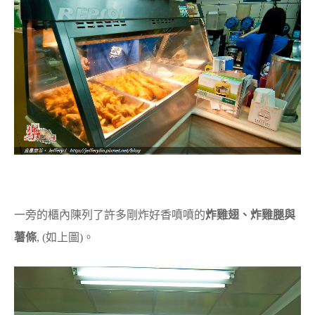
一旁的櫃內陳列了許多剛炸好香噴噴的
炸雞翅、炸雞腿與
薯條
, (如上圖)。