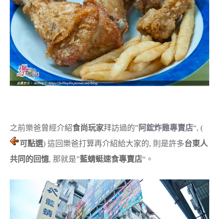
之前樂爸曾經介紹
食尚玩家
拜訪過的”
阿鋐炸雞專賣店
“, (
可點選
) 這回樂爸打算再介紹給大家的, 則是許多
台東人
共同的回憶
, 那就是”
藍蜻蜓速食專賣店
“。