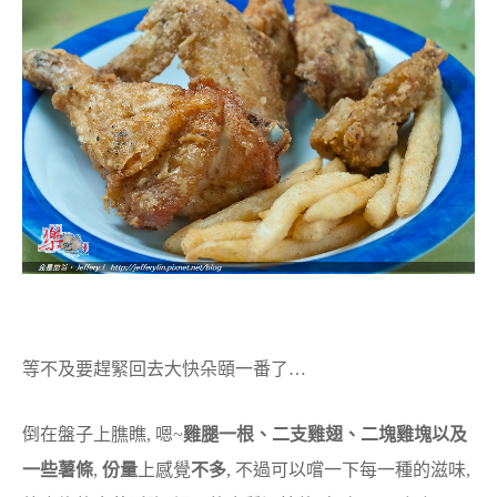
等不及要趕緊回去大快朵頤一番了…
倒在盤子上膲瞧, 嗯~
雞腿一根、二支雞翅、二塊雞塊以及
一些薯條
,
份量
上感覺
不多
, 不過可以嚐一下每一種的滋味,