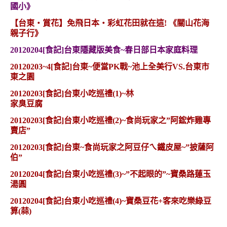
國小》
【台東‧賞花】免飛日本‧彩虹花田就在這! 《關山花海
親子行》
20120204[食記]台東隱藏版美食~春日部日本家庭料理
20120203~4[食記]台東~便當PK戰~池上全美行VS.台東市
東之園
20120203[食記]台東小吃巡禮(1)~林
家臭豆腐
20120203[食記]台東小吃巡禮(2)~食尚玩家之”阿鋐炸雞專
賣店”
20120203[食記]台東~食尚玩家之阿豆仔ㄟ鐵皮屋~”披薩阿
伯”
20120204[食記]台東小吃巡禮(3)~”不起眼的”~寶桑路蓮玉
湯圓
20120204[食記]台東小吃巡禮(4)~寶桑豆花+客來吃樂綠豆
算(蒜)