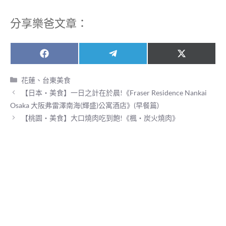
分享樂爸文章：
Share
Share
Share
F
T
X
on
on
on
a
e
(
c
l
T
分
花蓮、台東美食
e
e
w
類
【日本‧美食】一日之計在於晨!《Fraser Residence Nankai
b
g
i
o
r
t
Osaka 大阪弗雷澤南海(輝盛)公寓酒店》(早餐篇)
o
a
t
【桃園‧美食】大口燒肉吃到飽!《楓‧炭火燒肉》
k
m
e
r
)