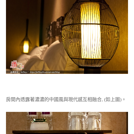
房間內透露著濃濃的中國風與現代感互相融合, (如上圖)。