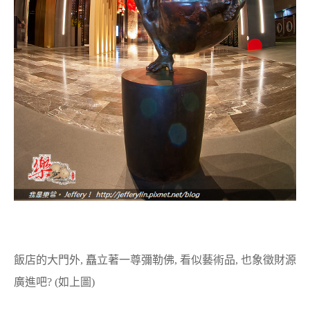
飯店的大門外, 矗立著一尊彌勒佛, 看似藝術品, 也象徵財源
廣進吧? (如上圖)