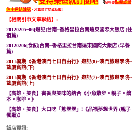
支持樂爸就訂閱吧
點擊認證
記得要
信中連結確認
，才算是訂閱成功喔!
【相關引申文章聯結】:
20120205~06[遊記]台南~香格里拉台南遠東國際大飯店 (住
宿篇)
20120206[食記]台南~香格里拉台南遠東國際大飯店 (早餐
篇)
2011暑期《香港澳門七日自由行》遊記(8)~澳門旅遊學院~
望廈賓館(下)
2011暑期《香港澳門七日自由行》遊記(7)~澳門旅遊學院~
望廈賓館(上)
【高雄‧美食】書香與美味的結合《小魚散步。親子。繪
本。咖啡。》
【高雄‧美食】大口吃「熊堡堡」!《品福夢想世界 (親子
餐廳)》
飯店資訊: