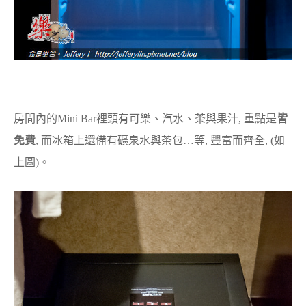
房間內的Mini Bar裡頭有可樂、汽水、茶與果汁, 重點是
皆
免費
, 而冰箱上還備有礦泉水與茶包…等, 豐富而齊全, (如
上圖)。