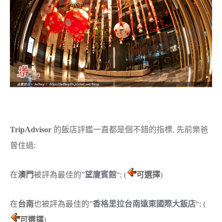
TripAdvisor
的飯店評鑑一直都是個不錯的指標, 先前樂爸
曾住過:
在
澳門
被評為最佳的”
望廈賓館
“; (
可選擇
)
在
台南
也被評為最佳的”
香格里拉台南遠東國際大飯店
“; (
可選擇
)