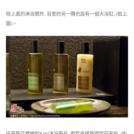
除上面的淋浴間外, 浴室的另一隅也設有一個大浴缸, (如上
圖)。
這是飯店標榜的Keiji沐浴用品, 用起來感覺還蠻芬芳的, (如