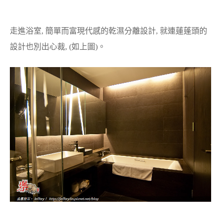
走進浴室, 簡單而富現代感的乾濕分離設計, 就連蓮蓬頭的
設計也別出心裁, (如上圖)。