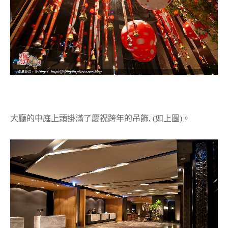
大廳的中庭上頭掛滿了慶祝跨年的吊飾, (如上圖)。