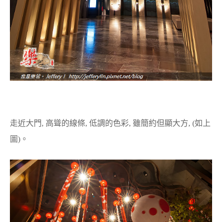
走近大門, 高聳的線條, 低調的色彩, 雖簡約但顯大方, (如上
圖)。