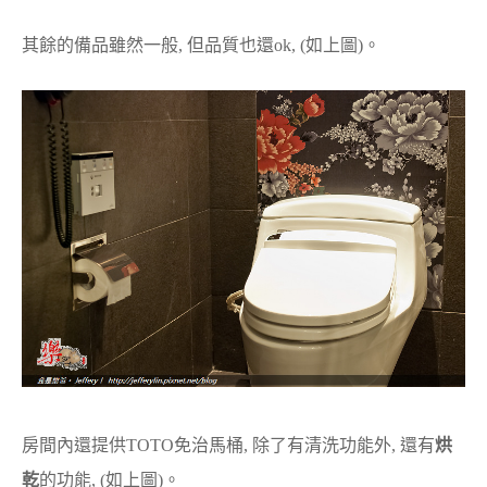
其餘的備品雖然一般, 但品質也還ok, (如上圖)。
房間內還提供TOTO免治馬桶, 除了有清洗功能外, 還有
烘
乾
的功能, (如上圖)。