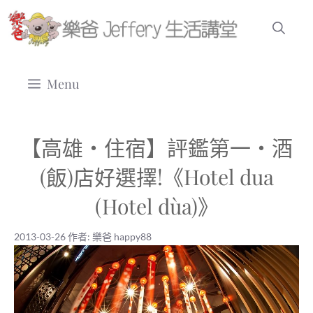
跳
至
主
要
Menu
內
容
【高雄‧住宿】評鑑第一‧酒
(飯)店好選擇!《Hotel dua
(Hotel dùa)》
2013-03-26
作者:
樂爸 happy88
2013-03-26
|
樂爸 happy88