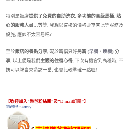
特別是飯店
提供了免費的自助洗衣, 多功能的高級馬桶, 貼
心的服務人員…等等
, 我想以這樣的價格要享有此等服務及
設施, 應該不太容易吧?
至於
飯店的餐點分享
, 礙於篇幅只好
另篇
(早餐
、
晚餐
) 分
享
, 以上便是我們
主觀的住宿心得
, 下次有機會到高雄時, 不
妨可以親自來造訪一番, 也會比較準確一點喔!
【歡迎加入”樂爸粉絲團”及”E-mail訂閱”】
我是樂爸。Jeffery！