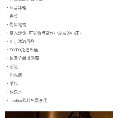
．無音冰箱
．書桌
．衛星電視
．雙人沙發 (可以暫時當作小朋友的小床)
．Keiji沐浴用品
．TOTO免治馬桶
．乾濕分離淋浴間
．浴缸
．熱水瓶
．茶包
．礦泉水
．minibar飲料免費享用