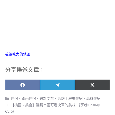
檢視較大的地圖
分享樂爸文章：
Share
Share
Share
F
T
X
on
on
on
a
e
(
c
l
T
分
住宿
、
國內住宿
、
最新文章
、
高雄｜屏東住宿
、
高雄住宿
e
e
w
類
【桃園‧美食】隱藏市區可看火車的美味!《享巷 Enalley
b
g
i
o
r
t
Café》
o
a
t