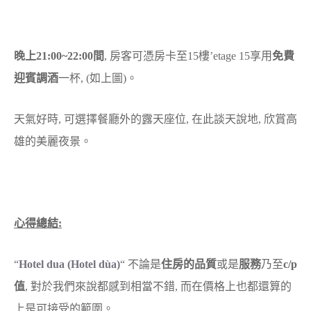
晚上21:00~22:00間
, 房客可憑房卡至15樓’etage 15享用
免費
迎賓調酒
一杯, (如上圖)。
天氣好時, 可選擇餐廳外的露天座位, 在此談天說地, 欣賞高
雄的美麗夜景。
心得總結:
“
Hotel dua (Hotel dùa)
“
不論是
住房的品質
或是
服務
乃至
c/p
值
, 對於我們來說都感到相當不錯, 而在價格上也都還算的
上是可接受的範圍。