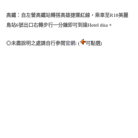
高鐵：自左營高鐵站轉搭高雄捷運紅線，乘車至R10美麗
島站6號出口右轉步行一分鐘即可到達Hotel dùa。
◎未盡說明之處請自行參閱
官網
: (
可點選)