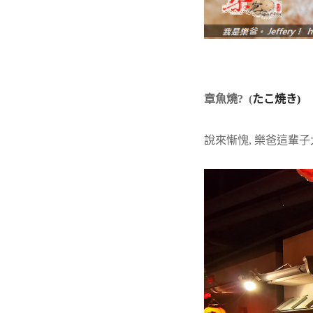
章魚燒?
(
たこ焼き
)
說來慚愧, 樂爸這輩