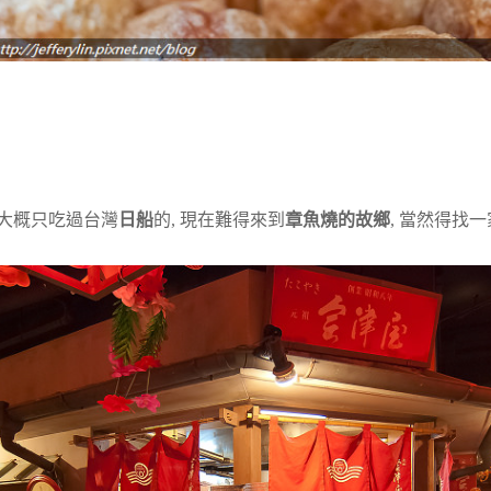
子大概只吃過台灣
日船
的, 現在難得來到
章魚燒的故鄉
, 當然得找