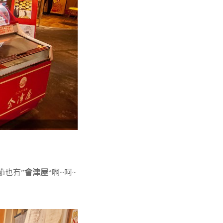
節也有”
會津屋
“啊~呵~