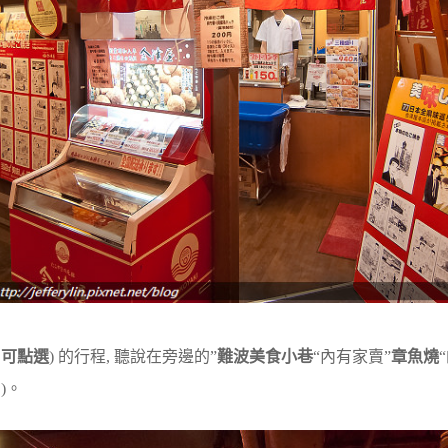
可點選
) 的行程, 聽說在旁邊的”
難波美食小巷
“內有家賣”
章魚燒
)。