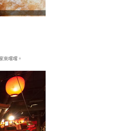
一家來嚐嚐。