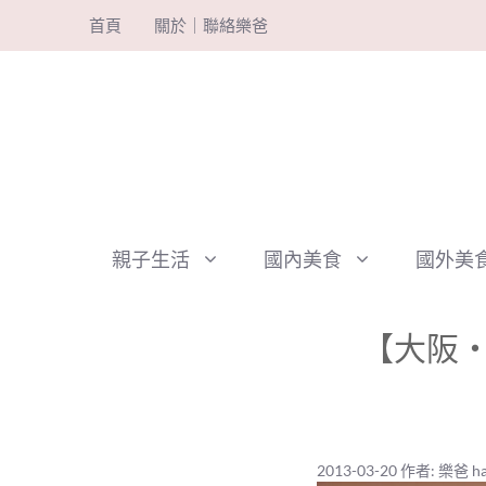
跳
首頁
關於｜聯絡樂爸
至
主
要
內
容
親子生活
國內美食
國外美
【大阪‧
2013-03-20
作者:
樂爸 ha