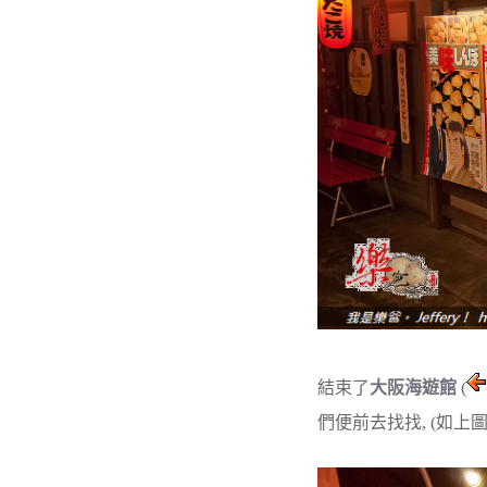
結束了
大阪海遊館
(
們便前去找找, (如上圖