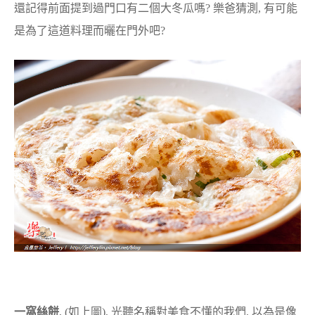
還記得前面提到過門口有二個大冬瓜嗎? 樂爸猜測, 有可能
是為了這道料理而曬在門外吧?
一窩絲餅
, (如上圖), 光聽名稱對美食不懂的我們, 以為是像