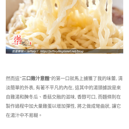
然而這”
三口雞汁意麵
“的第一口就馬上擄獲了我的味蕾, 清
淡簡單的外表, 有著不平凡的內在, 這其中的湯頭據說是來
自雞湯和醃冬瓜、香菇交融的滋味, 香醇可口, 而麵條則在
製作過程中加大量雞蛋以增加彈性, 將之做成彎曲狀, 讓它
在湯汁中不易糊。