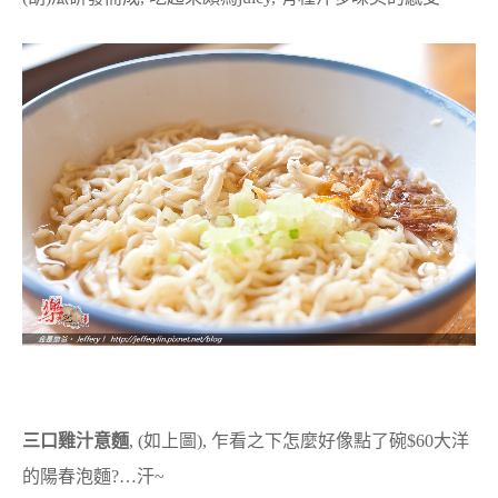
三口雞汁意麵
, (如上圖), 乍看之下怎麼好像點了碗$60大洋
的陽春泡麵?…汗~