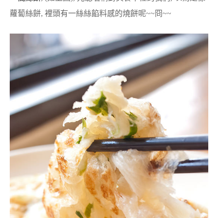
蘿蔔絲餅, 裡頭有一絲絲餡料感的燒餅呢~~冏~~