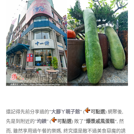
還記得先前分享過的”
大腳ㄚ親子館
” (
可點選
) 網聚後,
先是到附近的”
均鎂
” (
可點選
) 敗了”
爆漿戚風蛋糕
“, 然
而, 雖然享用過午餐的樂媽, 終究還是敵不過美食惡魔的誘