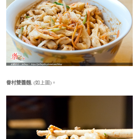
眷村雙醬麵
, (如上圖)。