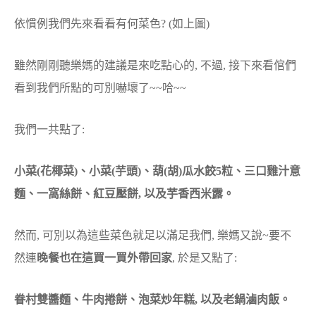
依慣例我們先來看看有何菜色? (如上圖)
雖然剛剛聽樂媽的建議是來吃點心的, 不過, 接下來看倌們
看到我們所點的可別嚇壞了~~哈~~
我們一共點了:
小菜(花椰菜)、小菜(芋頭)、葫(胡)瓜水餃5粒、三口雞汁意
麵、一窩絲餅、紅豆壓餅, 以及芋香西米露。
然而, 可別以為這些菜色就足以滿足我們, 樂媽又說~要不
然連
晚餐也在這買一買外帶回家
, 於是又點了:
眷村雙醬麵、牛肉捲餅、泡菜炒年糕, 以及老鍋滷肉飯。