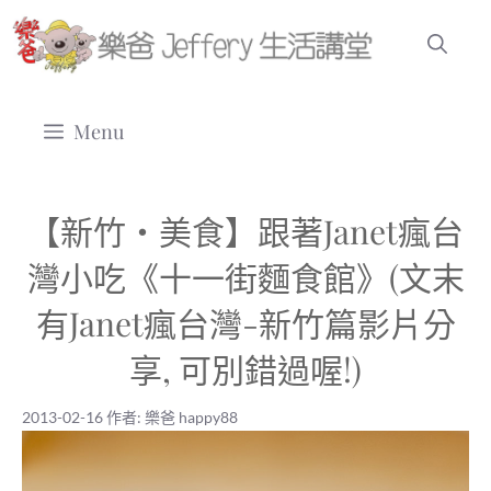
跳
至
主
要
Menu
內
容
【新竹‧美食】跟著Janet瘋台
灣小吃《十一街麵食館》(文末
有Janet瘋台灣-新竹篇影片分
享, 可別錯過喔!)
2013-02-16
作者:
樂爸 happy88
2013-02-16
|
樂爸 happy88