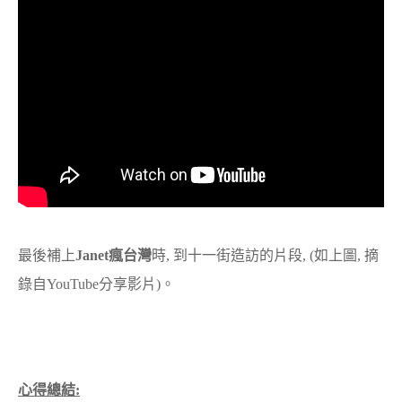
最後補上
Janet瘋台灣
時, 到十一街造訪的片段, (如上圖, 摘
錄自YouTube分享影片)。
心得總結: