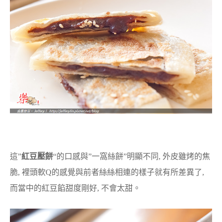
這”
紅豆壓餅
“的口感與”一窩絲餅”明顯不同, 外皮雖烤的焦
脆, 裡頭軟Q的感覺與前者絲絲相連的樣子就有所差異了,
而當中的紅豆餡甜度剛好, 不會太甜。