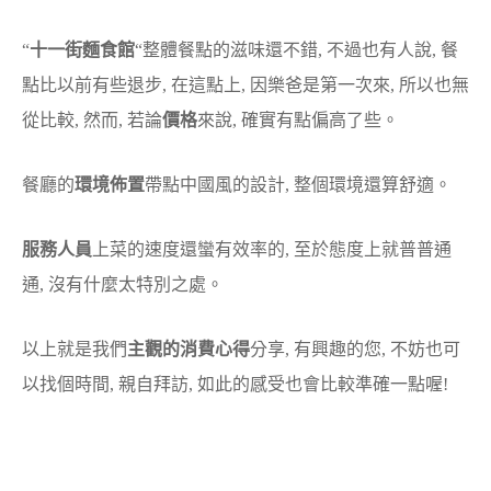
“
十一街麵食館
“整體餐點的滋味還不錯, 不過也有人說, 餐
點比以前有些退步, 在這點上, 因樂爸是第一次來, 所以也無
從比較, 然而, 若論
價格
來說, 確實有點偏高了些。
餐廳的
環境佈置
帶點中國風的設計, 整個環境還算舒適。
服務人員
上菜的速度還蠻有效率的, 至於態度上就普普通
通, 沒有什麼太特別之處。
以上就是我們
主觀的消費心得
分享, 有興趣的您, 不妨也可
以找個時間, 親自拜訪, 如此的感受也會比較準確一點喔!