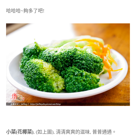
哈哈哈~夠多了吧!
小菜(花椰菜)
, (如上圖), 清清爽爽的滋味, 普普通通。