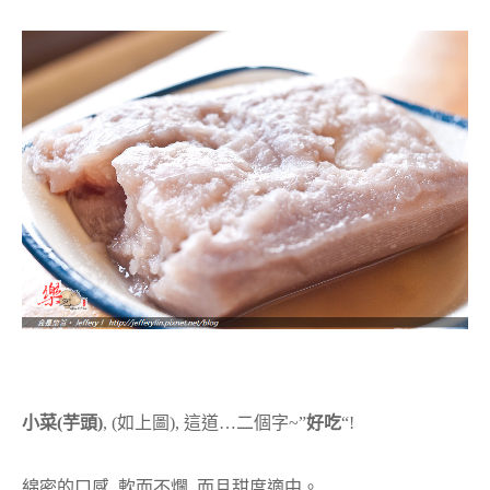
小菜(芋頭)
, (如上圖), 這道…二個字~”
好吃
“!
綿密的口感, 軟而不爛, 而且甜度適中。