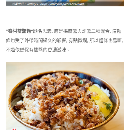
“
眷村雙醬麵
“顧名思義, 應是採麻醬與炸醬二種混合, 這麵
條也受了外帶時間過久的影響, 有點微爛, 所以麵條也易斷,
不過依然保有雙醬的香濃滋味。