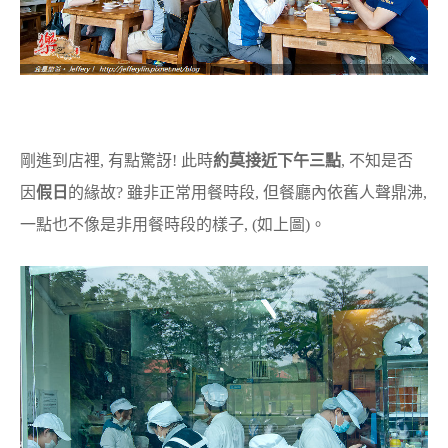
剛進到店裡, 有點驚訝! 此時
約莫接近下午三點
, 不知是否
因
假日
的緣故? 雖非正常用餐時段, 但餐廳內依舊人聲鼎沸,
一點也不像是非用餐時段的樣子, (如上圖)。