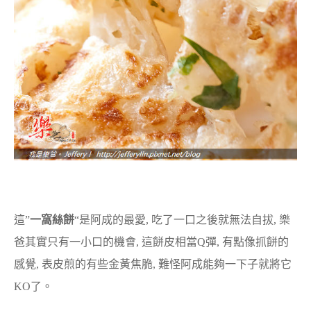
這”
一窩絲餅
“是阿成的最愛, 吃了一口之後就無法自拔, 樂
爸其實只有一小口的機會, 這餅皮相當Q彈, 有點像抓餅的
感覺, 表皮煎的有些金黃焦脆, 難怪阿成能夠一下子就將它
KO了。