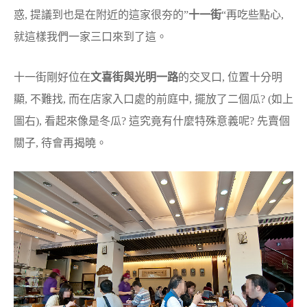
惑, 提議到也是在附近的這家很夯的”
十一街
“再吃些點心,
就這樣我們一家三口來到了這。
十一街剛好位在
文喜街與光明一路
的交叉口, 位置十分明
顯, 不難找, 而在店家入口處的前庭中, 擺放了二個瓜? (如上
圖右), 看起來像是冬瓜? 這究竟有什麼特殊意義呢? 先賣個
關子, 待會再揭曉。