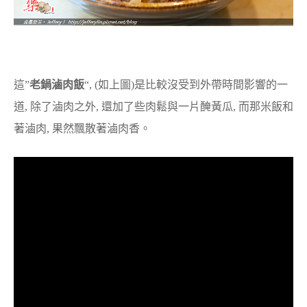
這”
老鍋滷肉飯
“, (如上圖)是比較沒受到外帶時間影響的一
道, 除了滷肉之外, 還加了些肉鬆與一片醃黃瓜, 而那米飯和
著滷肉, 果然飄散著滷肉香。