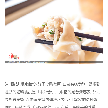
這”
葫(胡)瓜水餃
“的餃子皮略微厚, 口感有Q度帶一點嚼勁,
裡頭的餡料據說是「中外合併」,中指的是台灣客家, 外則
是外省安徽, 以老家安徽的傳統水餃, 配上客家的清炒匏
(胡)瓜研發而成, 吃起來頗為juicy, 有種汁多味美的感受。