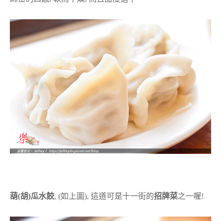
葫(胡)瓜水餃
, (如上圖), 這道可是十一街的
招牌菜
之一喔!