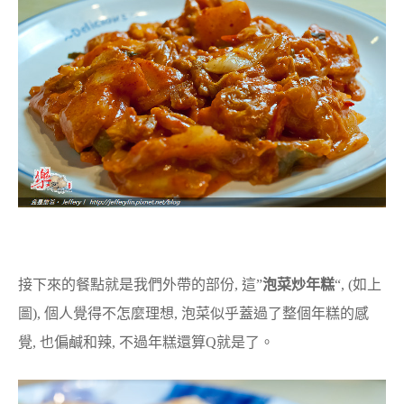
接下來的餐點就是我們外帶的部份, 這”
泡菜炒年糕
“, (如上
圖), 個人覺得不怎麼理想, 泡菜似乎蓋過了整個年糕的感
覺, 也偏鹹和辣, 不過年糕還算Q就是了。