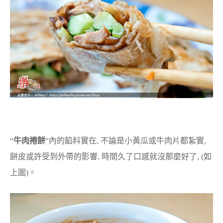
“
牛肉捲餅
“內的餡料實在, 不論是小黃瓜或牛肉片都紮實,
餅皮或許受到外帶的影響, 時間久了口感就沒那麼好了, (如
上圖)。