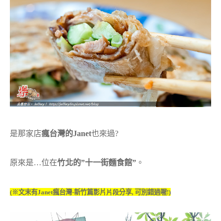
是那家店
瘋台灣的Janet
也來過?
原來是…位在
竹北的”十一街麵食館”
。
(※文末有Janet瘋台灣-新竹篇影片
片段
分享, 可別錯過喔!)