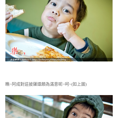
瞧~阿成對這披薩還頗為滿意呢~呵~(如上圖)