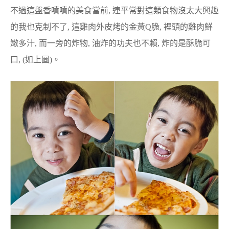
不過這盤香噴噴的美食當前, 連平常對這類食物沒太大興趣
的我也克制不了, 這雞肉外皮烤的金黃Q脆, 裡頭的雞肉鮮
嫩多汁, 而一旁的炸物, 油炸的功夫也不賴, 炸的是酥脆可
口, (如上圖)。