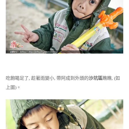
吃飽喝足了, 趁著雨變小, 帶阿成到外頭的
沙坑區
瞧瞧, (如
上圖)。