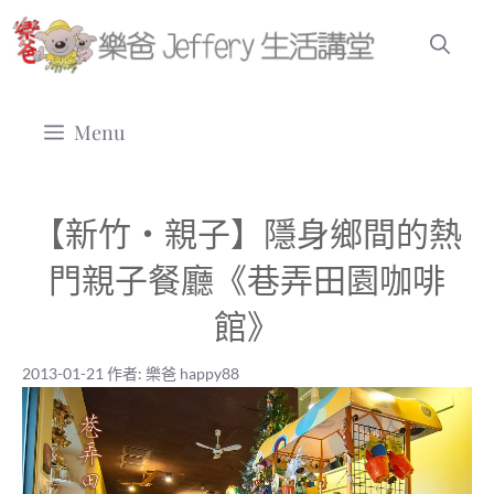
跳
至
主
要
Menu
內
容
【新竹‧親子】隱身鄉間的熱
門親子餐廳《巷弄田園咖啡
館》
2013-01-21
作者:
樂爸 happy88
2013-01-21
|
樂爸 happy88