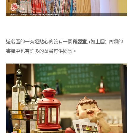
遊戲區的一旁還貼心的設有一間
育嬰室
, (如上圖), 四週的
書櫃
中也有許多的童書可供閱讀。