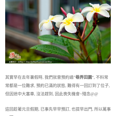
其實早在去年暑假時, 我們就曾預約過”
巷弄田園
“, 不料常
常都是一位難求, 預約已滿的狀態, 難得有一回訂到了位子,
但因途中大塞車, 沒法趕到, 因此喪失機會~殘念@@
這回趁著元旦假期, 已事先早早預訂, 也提早出門, 所以萬事