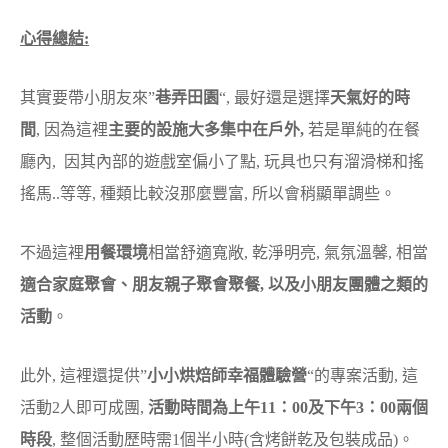
心得總結:
其實要帶小朋友來”
巷弄田園
“, 最好還是選擇
天氣好的時
間
, 因為這裡
主要的設施大多集中在戶外,
若是單純的在餐
廳內, 因其內部的遊戲室偏小了點, 玩具也只有溜滑梯和搖
搖馬..等等, 種類比較沒那麼豐富, 所以會稍顯單調些。
不過這裡
用餐環境
相當舒適寬敞, 乾淨明亮, 氣氛溫馨, 相當
適合家庭聚會、朋友親子聚會聚餐, 以及小朋友團體之類的
活動
。
此外, 這裡還提供”
小小烘焙師幸福體驗營
“的專案活動, 這
活動2人即可成團,
活動時間為上午11：0​0及下午3：00兩個
時段
, 整個活動歷時需1個半小時(含烤​餅乾及包裝成品)。