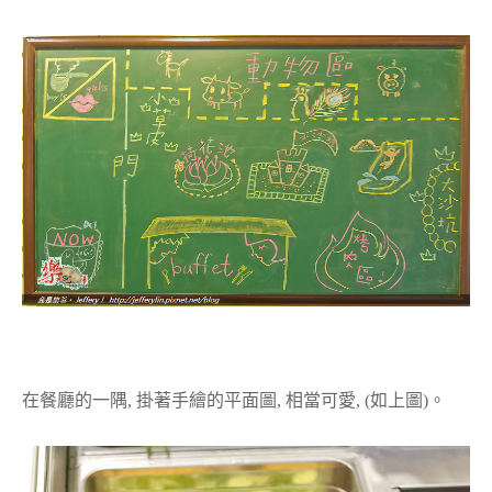
在餐廳的一隅, 掛著手繪的平面圖, 相當可愛, (如上圖)。