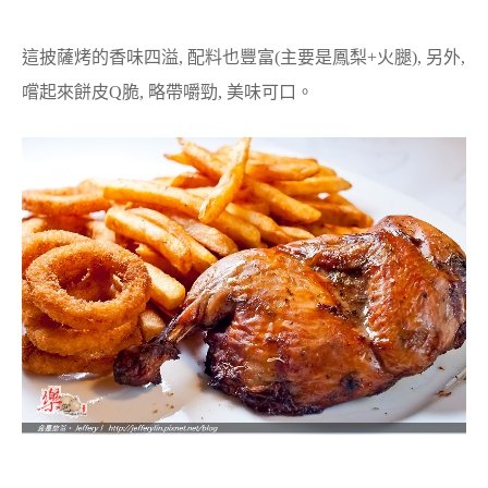
這披薩烤的香味四溢, 配料也豐富(主要是鳳梨+火腿), 另外,
嚐起來餅皮Q脆, 略帶嚼勁, 美味可口。