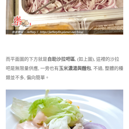
而平面圖的下方就是
自助沙拉吧區
, (如上圖), 這裡的沙拉
吧是無限量供應, 一旁也有
玉米濃湯與麵包
, 不過, 整體的種
類並不多, 偏向簡單。