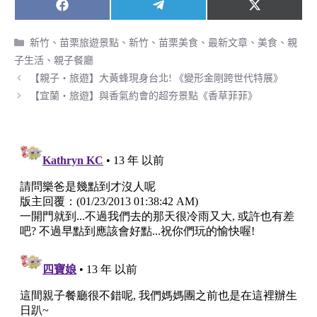
Share
Share
Share
F
T
X
on
on
on
a
e
(
c
l
T
分
新竹、苗栗旅遊景點
、
新竹、苗栗美食
、
最新文章
、
美食
、
親
e
e
w
類
子生活
、
親子餐廳
b
g
i
o
r
t
【親子‧旅遊】大黃蜂現身台北! 《變形金剛跨世代特展》
o
a
t
【宜蘭‧旅遊】與香氣約會的超夯景點《香草菲菲》
k
m
e
r
)