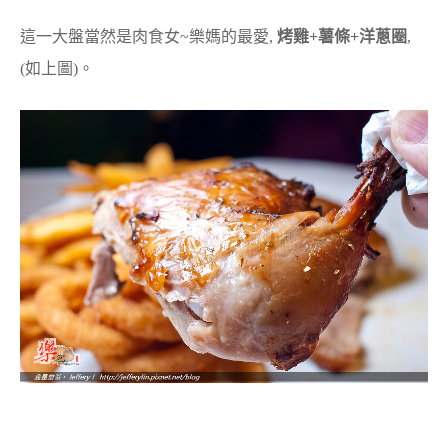
這一大盤當然是肉食女~樂媽的最愛,
烤雞+薯條+洋蔥圈
,
(如上圖)。