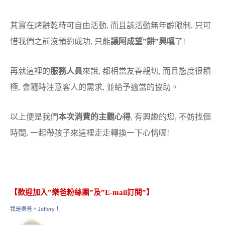
其實在烤餅乾時可自由活動, 而且該活動無年齡限制, 只可
惜我們之前沒預約成功, 只能
讓阿成望”餅”興嘆
了!
再就這裡的
服務人員
來說, 都相當友善親切, 而且態度很積
極, 會隨時注意客人的需求, 並給予適當的協助。
以上便是我們
本次消費的主觀心得
, 有興趣的您, 不妨找個
時間, 一起帶孩子來這裡走走轉換一下心情喔!
【歡迎加入”樂爸粉絲團”及”E-mail訂閱”】
我是樂爸。Jeffery！