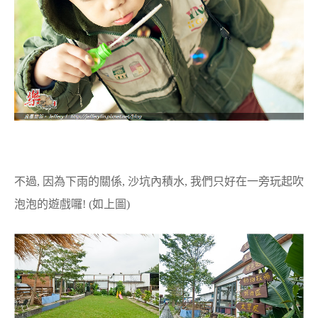
不過, 因為下雨的關係, 沙坑內積水, 我們只好在一旁玩起吹
泡泡的遊戲囉! (如上圖)