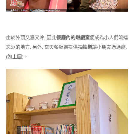
由於外頭又濕又冷, 因此
餐廳內的遊戲室
便成為小人們流連
忘返的地方, 另外, 當天餐廳還提供
抽抽樂
讓小朋友過過癮,
(如上圖)。