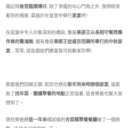
還記得
後宮甄嬛傳
裡, 除了爭寵的勾心鬥角之外, 我想經常
看到的場景, 莫過於在皇宮中舉行
家宴
吧?
在這當中令人印象深刻的橋段, 像是
果邵王以長相守幫莞嬪
伴奏的驚鴻舞
, 還有像是
果郡王從盛京而歸所舉行的中秋家
宴
…等等, 這些戲迷們應當皆可如數家珍啊!
那麼我們回歸正題, 若您也想在
新年到來時辦個家宴
, 或是
為了
找年菜
、
圍爐聚餐的地點
正苦惱著, 這會樂爸也幫大家
想到了。
現在樂爸將
這一年來
嚐試過的
合菜類聚餐餐廳
做了一個統