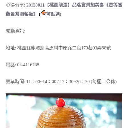
心得分享:
20120811【桃園龍潭】品茗賞景加美食《壹等賞
觀景茶園餐廳》
(
可點選)
餐廳資訊:
地址: 桃園縣龍潭鄉高原村中原路二段170巷93弄58號
電話: 03-4116788
營業時間: 11：00~14：00 / 17：30~20：30 (每週二公休)