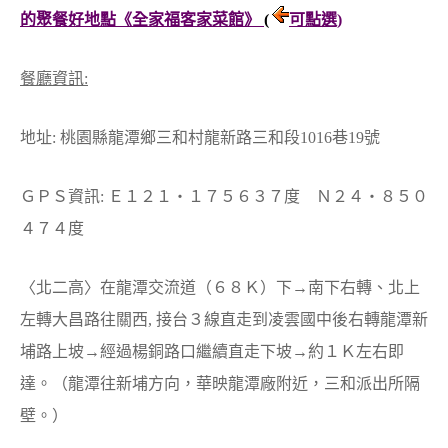
的聚餐好地點《全家福客家菜館》
(
可點選)
餐廳資訊:
地址: 桃園縣龍潭鄉三和村龍新路三和段1016巷19號
ＧＰＳ資訊: Ｅ１２１‧１７５６３７度 Ｎ２４‧８５０
４７４度
〈北二高〉在龍潭交流道（６８Ｋ）下→南下右轉、北上
左轉大昌路往關西, 接台３線直走到凌雲國中後右轉龍潭新
埔路上坡→經過楊銅路口繼續直走下坡→約１Ｋ左右即
達。（龍潭往新埔方向，華映龍潭廠附近，三和派出所隔
壁。）