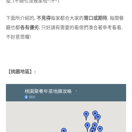
整, (不過也沒幾家啦~汗~)
下面所介紹的,
不見得
每家都合大家的
胃口或期待
, 每間餐
廳也都
各有優劣
, 只好請有需要的看倌們湊合著參考看看,
不好意思囉!
【桃園地區】: