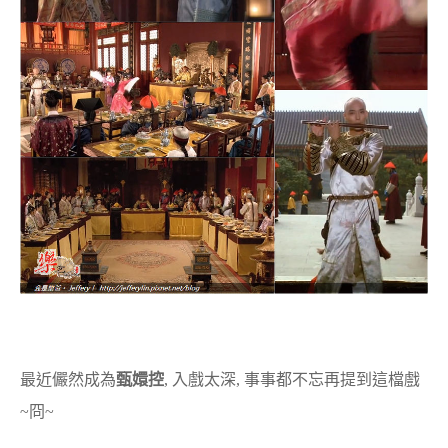
最近儼然成為
甄嬛控
, 入戲太深, 事事都不忘再提到這檔戲
~冏~