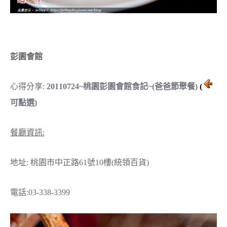
彭園會館
心得分享:
20110724~桃園彭園會館食記~(爸爸節聚餐)
(
可點選)
餐廳資訊:
地址: 桃園市中正路61號10樓(統領百貨)
電話:03-338-3399