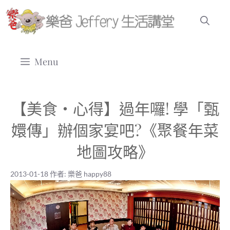
跳
至
主
要
Menu
內
容
【美食‧心得】過年囉! 學「甄
嬛傳」辦個家宴吧?《聚餐年菜
地圖攻略》
2013-01-18
作者:
樂爸 happy88
2013-01-18
|
樂爸 happy88