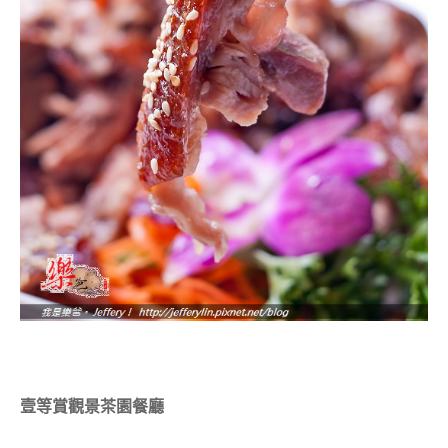
壹等賞觀景茶園餐廳