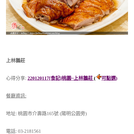
上林鵝莊
心得分享:
220120117[食記]桃園~上林鵝莊
(
可點選)
餐廳資訊:
地址: 桃園市介壽路165號 (陽明公園旁)
電話: 03-2181561