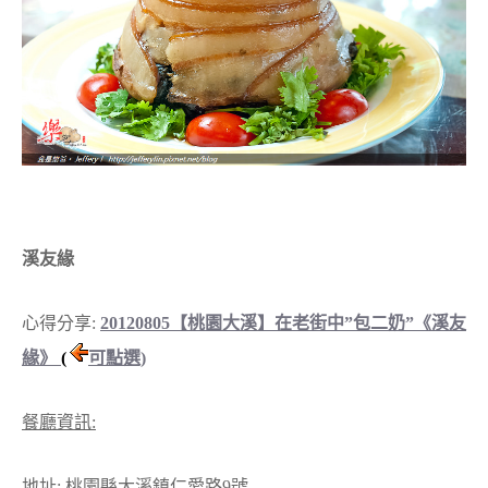
溪友緣
心得分享:
20120805【桃園大溪】在老街中”包二奶”《溪友
緣》
(
可點選)
餐廳資訊:
地址: 桃園縣大溪鎮仁愛路9號