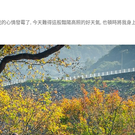
的心情發霉了, 今天難得這般豔陽高照的好天氣, 也頓時將我身