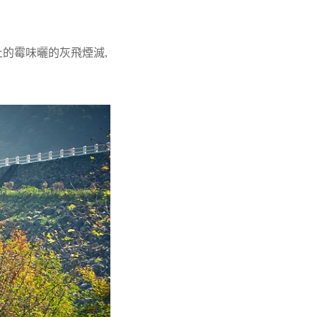
上的霉味曬的灰飛煙滅,