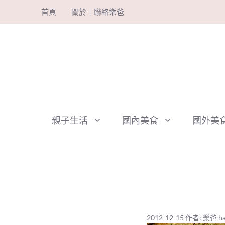
跳
首頁
關於｜聯絡樂爸
至
主
要
內
容
親子生活
國內美食
國外美
2012-12-15
作者:
樂爸 ha