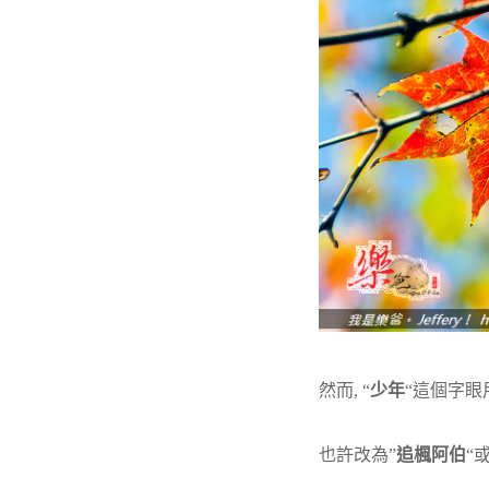
然而, “
少年
“這個字眼
也許改為”
追楓阿伯
“