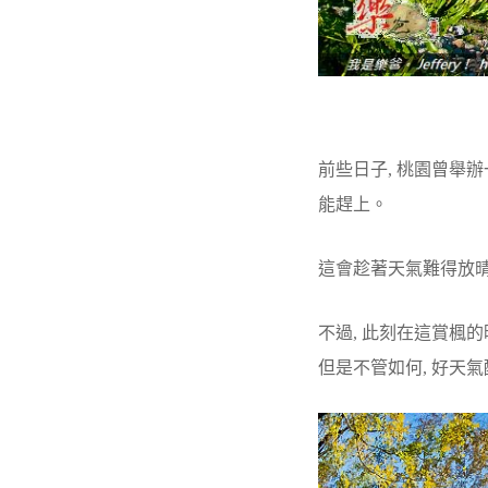
前些日子, 桃園曾舉辦
能趕上。
這會趁著天氣難得放晴,
不過, 此刻在這賞楓的
但是不管如何, 好天氣