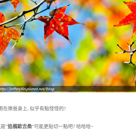
用在樂爸身上, 似乎有點怪怪的?
或是”
追楓歐吉桑
“可能更貼切一點吧? 哈哈哈~