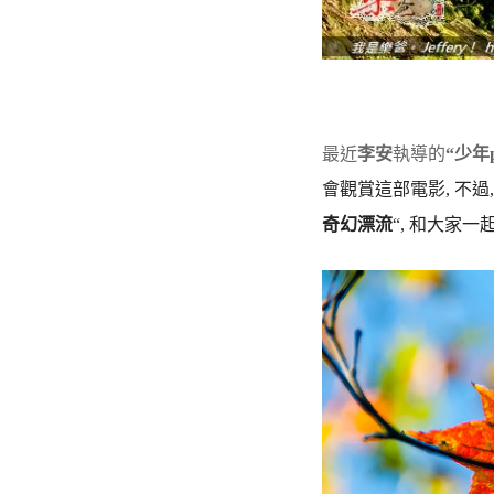
最近
李安
執導的
“少年
會觀賞這部電影, 不過
奇幻漂流
“, 和大家一起