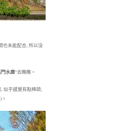
間也未能配合, 所以沒
石門水庫
“去瞧瞧。
, 似乎感覺有點稀疏,
)。