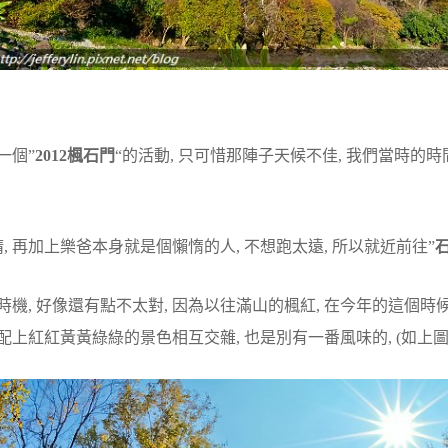
一個”
2012楓石門
“的活動, 只可惜那陣子天候不佳, 我們當時的時
 再加上樂爸本身就是個懶惰的人, 不想跑太遠, 所以就近前往”
時機, 好像還有點不太對, 因為以往滿山的楓紅, 在今年的這個時候
配上紅紅黃黃綠綠的景色相互交雜, 也是別有一番風味的, (如上圖