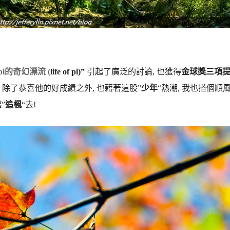
pi的奇幻漂流 (
life of pi)”
引起了廣泛的討論, 也
獲得
金球獎三項
, 除了恭喜他的好成績之外, 也藉著這股”
少年
“熱潮, 我也搭個順風
”
追楓
“去!