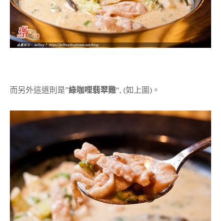
而另外這道則是”
綠咖哩翡翠雞
“, (如上圖)。