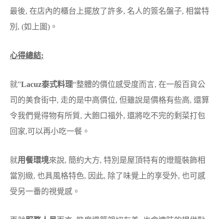
最後, 在店內的櫃台上擺放了許多, 名人的簽名盤子, 相當特
別, (如上圖)。
心得總結:
就”
Lacuz泰式料理
“整體的價位感受度而言, 在一般百貨公
司的美食街中, 走的是中高價位, 但雖說是價格有些高, 還算
令我們覺得物有所質, 大飽口福外, 還將吃不完的剩菜打包
回家,可以再小吃一餐。
就
用餐環境
來說, 簡約大方, 特別是屋頂特有的燈籠裝飾相
當別緻, 也具風格特色, 因此, 除了味覺上的享受外, 也可感
受另一番的視覺感。