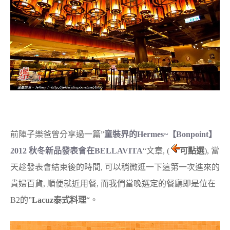
前陣子樂爸曾分享過一篇”
童裝界的H​ermes~【Bonp​oint】
2012 秋冬新品發表會在BELLAVITA
“文章, (
可點選
), 當
天趁發表會結束後的時間, 可以稍微逛一下這第一次進來的
貴婦百貨, 順便就近用餐, 而我們當晚選定的餐廳即是位在
B2的”
Lacuz泰式料理
“。