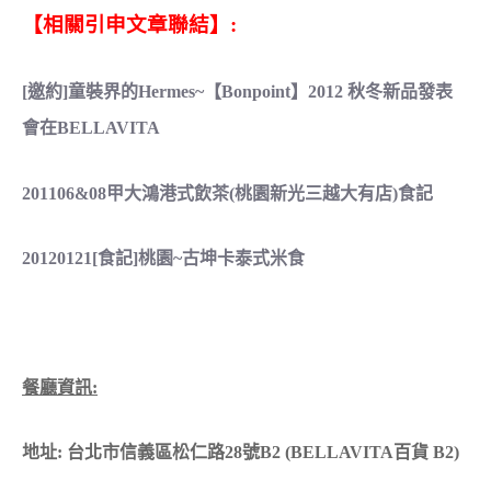
【相關引申文章聯結】:
[邀約]童裝界的H​ermes~【Bonp​oint】2012 秋冬新品發表
會在BELLAVITA
201106&08甲大鴻港式飲茶(桃園新光三越大有店)食記
20120121[食記]桃園~古坤卡泰式米食
餐廳資訊:
地址: 台北市信義區松仁路28號B2 (BELLAVITA百貨 B2)