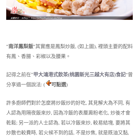
“
南洋鳳梨飯
“其實應是鳳梨炒飯, (如上圖), 裡頭主要的配料
有鳳、香腸、彩椒以及腰果。
記得之前在”
甲大鴻港式飲茶(桃園新光三越大有店)食記
“曾
分享過一個說法: (
可點選
)
許多廚師們對於怎麼將炒飯炒的好吃, 其見解大為不同, 有
人認為用隔夜飯來炒, 因為冷飯的表層澱粉老化, 炒後才會
乾鬆; 另一派的人士認為, 若以冷飯來炒, 較易結塊, 要將其
炒散也較費時, 若火候不到的話, 不是炒焦, 就是既油又黏,