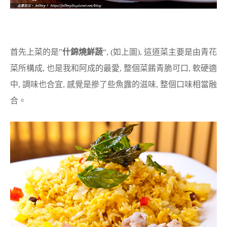
首先上菜的是”
什錦燒鮮蔬
“, (如上圖), 這道菜主要是由青花
菜所構成, 也是我和阿成的最愛, 整個菜餚青脆可口, 軟硬適
中, 調味也合宜, 感覺是摻了些魚露的滋味, 整個口味相當融
合。