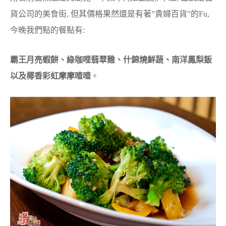
貨公司的美食街, 但其價格果然還是有著”貴婦百貨”的Fu,
今晚我們點的餐點有:
霸王月亮蝦餅、綠咖哩翡翠雞、什錦燒鮮蔬、南洋鳳梨飯
以及椰香彩虹摩摩喳喳
。