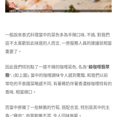
一般說來泰式料理當中的菜色多為辛辣口味, 不過, 對我們
這不太喜歡如此味道的人而言, 一旁服務人員的建議就相當
重要了。
因此我們特別點了一道不辣的咖哩菜色, 名為”
綠咖哩翡翠
雞
“, (如上圖), 當中的咖哩調味令人感到驚豔, 和我們以前
常吃的平泰國菜略感不同, 有著椰奶伴著香濃綠咖哩特有的
香味, 相當順口。
而當中摻雜了一些鮮脆的竹筍, 搭配合宜, 特別是其中的主
角~”雞肉”, 肉質軟嫩不澀, 令人回味無窮。