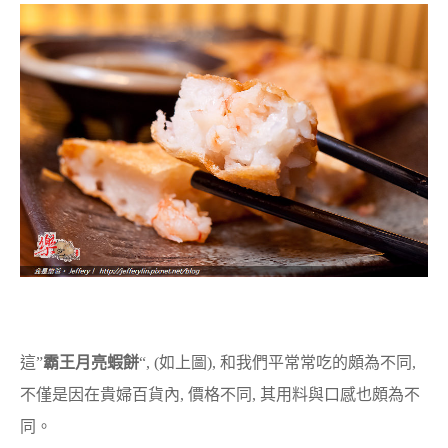
這”
霸王月亮蝦餅
“, (如上圖), 和我們平常常吃的頗為不同,
不僅是因在貴婦百貨內, 價格不同, 其用料與口感也頗為不
同。