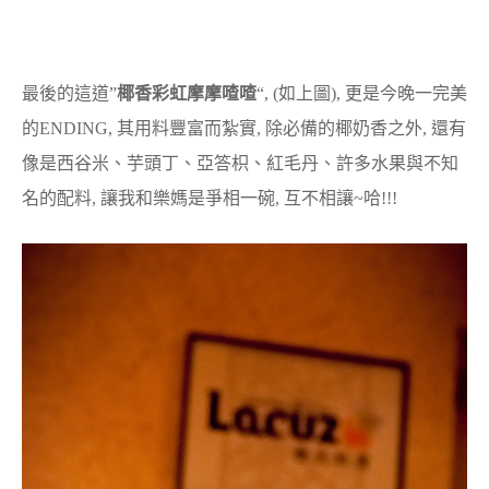
最後的這道”
椰香彩虹摩摩喳喳
“, (如上圖), 更是今晚一完美
的ENDING, 其用料豐富而紮實, 除必備的椰奶香之外, 還有
像是西谷米、芋頭丁、亞答枳、紅毛丹、許多水果與不知
名的配料, 讓我和樂媽是爭相一碗, 互不相讓~哈!!!