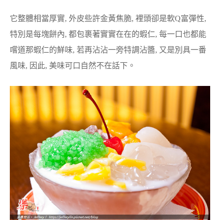
它整體相當厚實, 外皮些許金黃焦脆, 裡頭卻是軟Q富彈性,
特別是每塊餅內, 都包裹著實實在在的蝦仁, 每一口也都能
嚐道那蝦仁的鮮味, 若再沾沾一旁特調沾醬, 又是別具一番
風味, 因此, 美味可口自然不在話下。