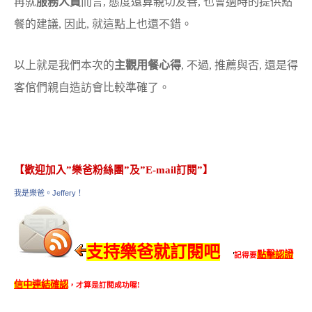
再就
服務人員
而言, 態度還算親切友善, 也會適時的提供點
餐的建議, 因此, 就這點上也還不錯。
以上就是我們本次的
主觀用餐心得
, 不過, 推薦與否, 還是得
客倌們親自造訪會比較準確了。
【歡迎加入”樂爸粉絲團”及”E-mail訂閱”】
我是樂爸。Jeffery！
支持樂爸就訂閱吧
點擊認證
記得要
信中連結確認
，才算是訂閱成功喔!