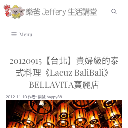
跳
至
主
要
Menu
內
容
20120915【台北】貴婦級的泰
式料理《Lacuz BaliBali》
BELLAVITA寶麗店
2012-11-10
作者:
樂爸 happy88
2012-11-10
|
樂爸 happy88