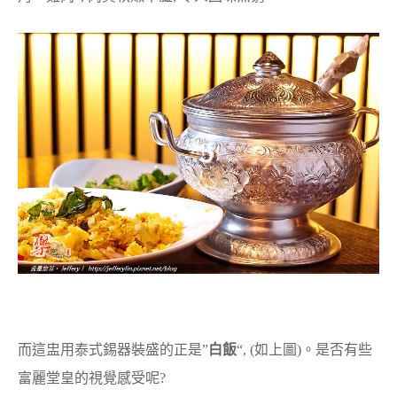
而這盅用泰式錫器裝盛的正是”
白飯
“, (如上圖)。是否有些
富麗堂皇的視覺感受呢?