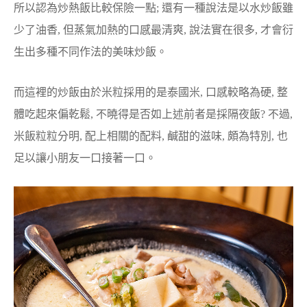
所以認為炒熱飯比較保險一點; 還有一種說法是以水炒飯雖
少了油香, 但蒸氣加熱的口感最清爽, 說法實在很多, 才會衍
生出多種不同作法的美味炒飯。
而這裡的炒飯由於米粒採用的是泰國米, 口感較略為硬, 整
體吃起來偏乾鬆, 不曉得是否如上述前者是採隔夜飯? 不過,
米飯粒粒分明, 配上相關的配料, 鹹甜的滋味, 頗為特別, 也
足以讓小朋友一口接著一口。