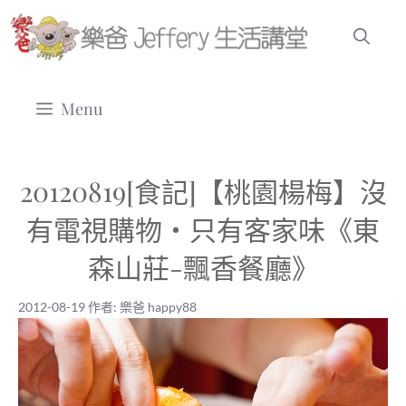
跳
至
主
要
Menu
內
容
20120819[食記]【桃園楊梅】沒
有電視購物‧只有客家味《東
森山莊-飄香餐廳》
2012-08-19
作者:
樂爸 happy88
2012-08-19
|
樂爸 happy88