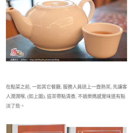
在點菜之前, 一如其它餐廳, 服務人員送上一壺熱茶, 先讓客
人潤潤喉, (如上圖), 這茶帶點清香, 不過樂媽感覺味道有點
淡了些。