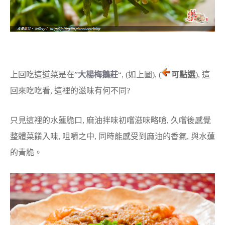
上回吃這道菜是在”
大楊梅鵝莊
“, (如上圖), (
可點選
), 這
回來吃吃看, 這裡的滋味有何不同?
只見這裡的水蓮脆口, 麻油拌味初嚐滋味略嗆, 久嚐後感覺
整體菜餚入味, 咀嚼之中, 同時能感受到麻油的香氣, 與水蓮
的青脆。