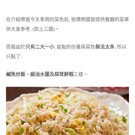
在介紹樂爸今天享用的菜色前, 依慣例還是提供餐廳的菜單
供大家參考, (如上三圖)。
而我由於
只有二大一小
, 能點的份量與菜色
無法太多
, 所以
只點了:
鹹魚炒飯、麻油水蓮及蒜茸鮮蝦
三樣。