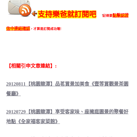
支持樂爸就訂閱吧
點擊認證
記得要
信中連結確認
，才算是訂閱成功喔!
【相關引申文章連結】:
20120811【桃園龍潭】品茗賞景加美食《壹等賞觀景茶園
餐廳》
20120729【桃園龍潭】享受客家味、座擁庭園景的聚餐好
地點《全家福客家菜館》