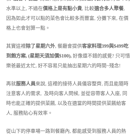
水準以上, 不過在
價格上是有點小貴
, 比較
適合多人聚餐
,
因為如此才可以點的菜色會比較多而豐富, 分攤下來, 在價
格上也會划算一點。
其實這裡
除了星期六外
, 餐廳會提供
客家料理399與$499吃
到飽方案, (星期天須加價$100),
好像還不錯的感覺? 只可惜
樂爸最近太忙, 好不容易只能抽出星期六的時間~殘念!
再就
服務人員
來說, 這裡的接待人員儀容整齊, 而且能隨時
注意客人的需求, 及時向客人問候, 並從容帶客人入座, 同
時也能正確的提供菜餚, 以及在適當的時間提供菜餚給客
人, 服務貼心有效率。
從山下的停車場一路到餐廳內, 都能感受到服務人員的熱