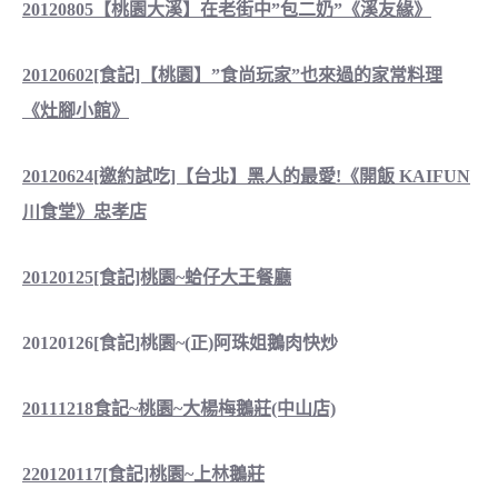
20120805【桃園大溪】在老街中”包二奶”《溪友緣》
20120602[食記]【桃園】”食尚玩家”也來過的家常料理
《灶腳小館》
20120624[邀約試吃]【台北】黑人的最愛!《開飯 KAIFUN
川食堂》忠孝店
20120125[食記]桃園~蛤仔大王餐廳
20120126[食記]桃園~(正)阿珠姐鵝肉快炒
20111218食記~桃園~大楊梅鵝莊(中山店)
220120117[食記]桃園~上林鵝莊