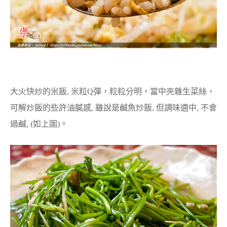
大火快炒的米飯, 米粒Q彈，粒粒分明，當中夾雜生菜絲，
可解炒飯的些許油膩感, 雖說是鹹魚炒飯, 但調味適中, 不會
過鹹, (如上圖)。