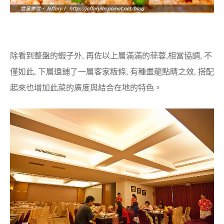
除看到整盤的蝦子外, 再佐以上層滿滿的蒜蓉,相當協調, 不
僅如此, 下層還鋪了一層客家粄條, 有種畫龍點睛之效, 搭配
起來也增加此菜的廣度與結合在地的特色。