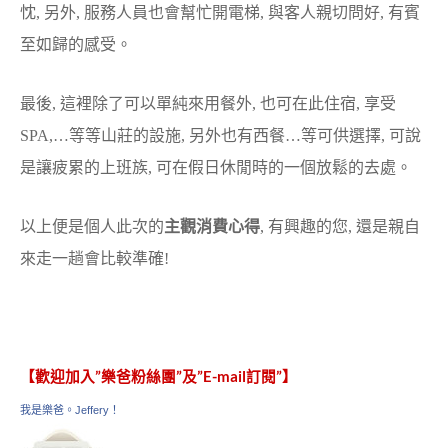
忱, 另外, 服務人員也會幫忙開電梯, 與客人親切問好, 有賓
至如歸的感受。
最後, 這裡除了可以單純來用餐外, 也可在此住宿, 享受
SPA,…等等山莊的設施, 另外也有西餐…等可供選擇, 可說
是讓疲累的上班族, 可在假日休閒時的一個放鬆的去處。
以上便是個人此次的
主觀消費心得
, 有興趣的您, 還是親自
來走一趟會比較準確!
【歡迎加入”樂爸粉絲團”及”E-mail訂閱”】
我是樂爸。Jeffery！