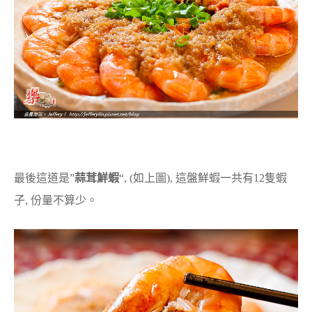
最後這道是”
蒜茸鮮蝦
“, (如上圖), 這盤鮮蝦一共有12隻蝦
子, 份量不算少。