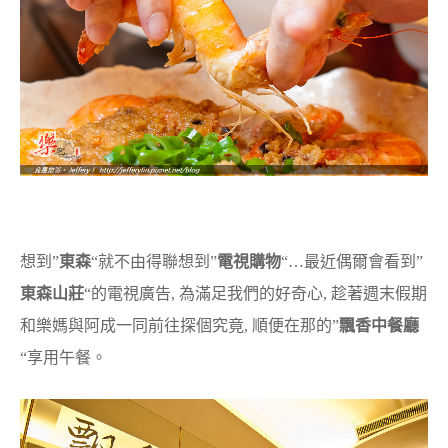
想到”
東森
“就不由得聯想到”
電視購物
“…
最近偶爾會看到”
東森山莊
“的電視廣告, 為滿足我們的好奇心, 趁著週末假期
和樂媽與阿成一同前往探個究竟, 順便在那的”
飄香中餐廳
“享用午餐。