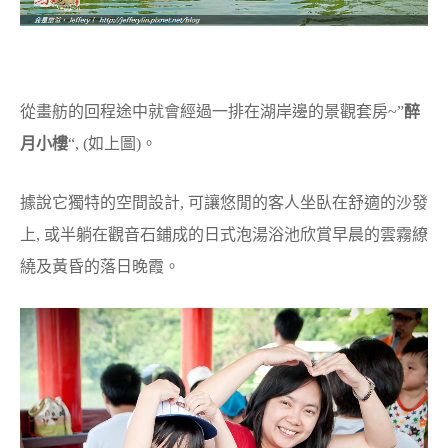
從畫舫的回程途中就會經過一排在湖岸邊的景觀套房~”
醉
月小樓
“, (如上圖)。
據說它獨特的空間設計, 可讓悠閒的客人坐臥在舒適的沙發
上, 或半躺在觀音石鋪成的日式泡湯浴池欣賞早晨的雲霧繚
繞及黃昏的落日晚霞。