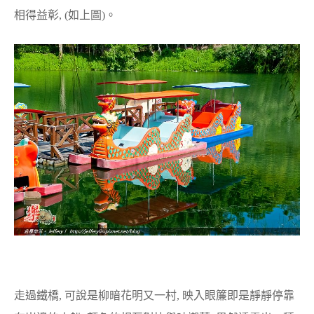
相得益彰, (如上圖)。
走過鐵橋, 可說是柳暗花明又一村, 映入眼簾即是靜靜停靠