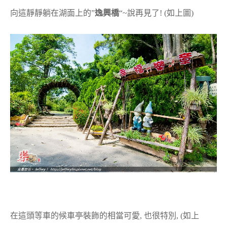
向這靜靜躺在湖面上的”
逸興橋
“~說再見了! (如上圖)
在這頭等車的候車亭裝飾的相當可愛, 也很特別, (如上