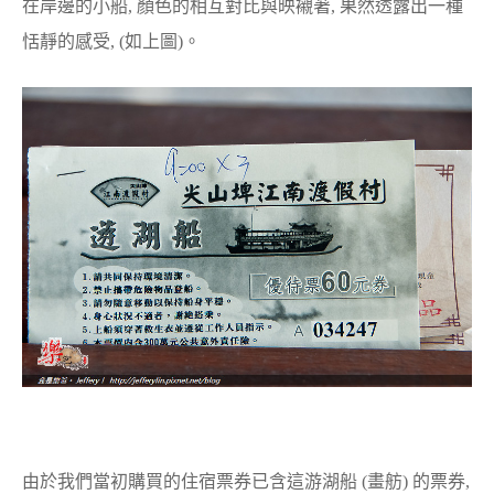
在岸邊的小船, 顏色的相互對比與映襯著, 果然透露出一種
恬靜的感受, (如上圖)。
由於我們當初購買的住宿票券已含這游湖船 (畫舫) 的票券,