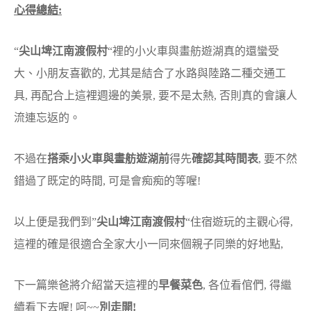
心得總結:
“
尖山埤江南渡假村
“裡的小火車與畫舫遊湖真的還蠻受
大、小朋友喜歡的, 尤其是結合了水路與陸路二種交通工
具, 再配合上這裡週邊的美景, 要不是太熱, 否則真的會讓人
流連忘返的。
不過在
搭乘小火車與畫舫遊湖前
得先
確認其時間表
, 要不然
錯過了既定的時間, 可是會痴痴的等喔!
以上便是我們到”
尖山埤江南渡假村
“住宿遊玩的主觀心得,
這裡的確是很適合全家大小一同來個親子同樂的好地點,
下一篇樂爸將介紹當天這裡的
早餐菜色
, 各位看倌們, 得繼
續看下去喔! 呵~~
別走開!