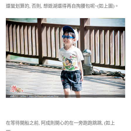
還蠻划算的, 否則, 想遊湖還得再自掏腰包呢~(如上圖)。
在等待開船之前, 阿成則開心的在一旁跑跑跳跳, (如上