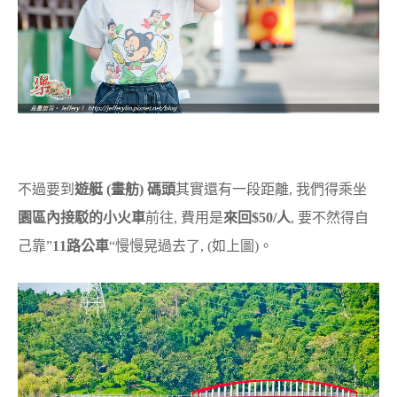
不過要到
遊艇 (畫舫) 碼頭
其實還有一段距離, 我們得乘坐
園區內接駁的小火車
前往, 費用是
來回$50/人
, 要不然得自
己靠”
11路公車
“慢慢晃過去了, (如上圖)。