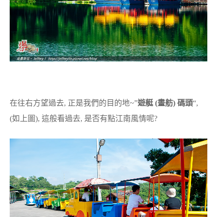
在往右方望過去, 正是我們的目的地~”
遊艇 (畫舫) 碼頭
“,
(如上圖), 這般看過去, 是否有點江南風情呢?