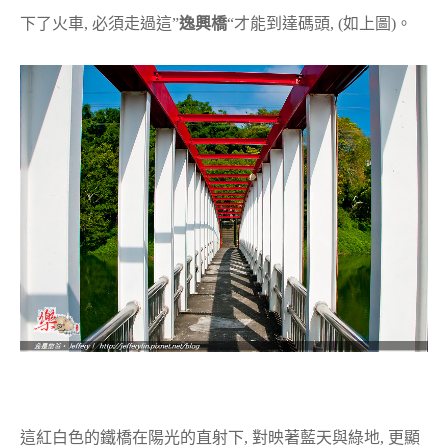
下了火車, 必須走過這”
逸興橋
“才能到達碼頭, (如上圖)。
這紅白色的鐵橋在陽光的直射下, 對映著藍天與綠地, 更顯