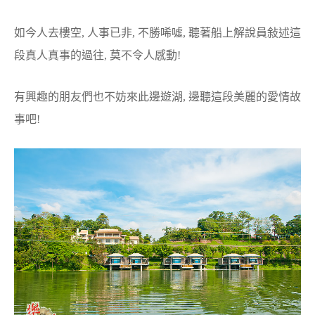
如今人去樓空, 人事已非, 不勝唏噓, 聽著船上解說員敍述這
段真人真事的過往, 莫不令人感動!
有興趣的朋友們也不妨來此邊遊湖, 邊聽這段美麗的愛情故
事吧!