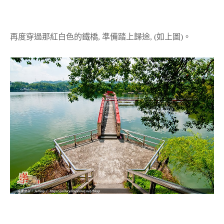
再度穿過那紅白色的鐵橋, 準備踏上歸途, (如上圖)。