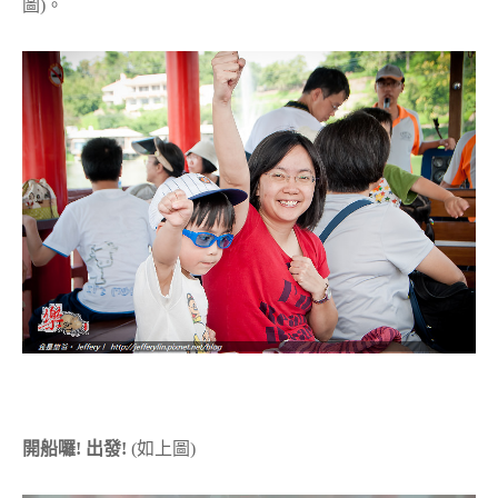
圖)。
開船囉! 出發!
(如上圖)