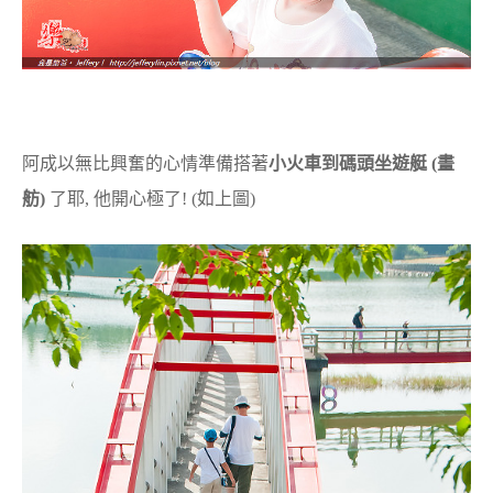
阿成以無比興奮的心情準備搭著
小火車到碼頭坐遊艇 (畫
舫)
了耶, 他開心極了! (如上圖)