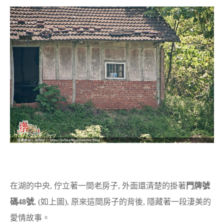
在湖的中央, 佇立著一間老房子, 外面還清楚的掛著
門牌號
碼48號
, (如上圖), 原來這間房子的背後, 隱藏著一段淒美的
愛情故事。