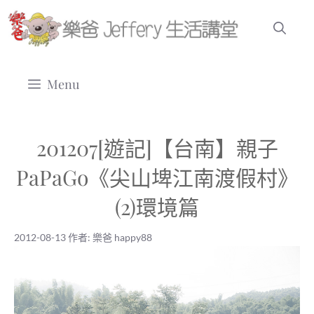
跳
至
主
要
Menu
內
容
201207[遊記]【台南】親子
PaPaGo《尖山埤江南渡假村》
(2)環境篇
2012-08-13
作者:
樂爸 happy88
2012-08-13
|
樂爸 happy88