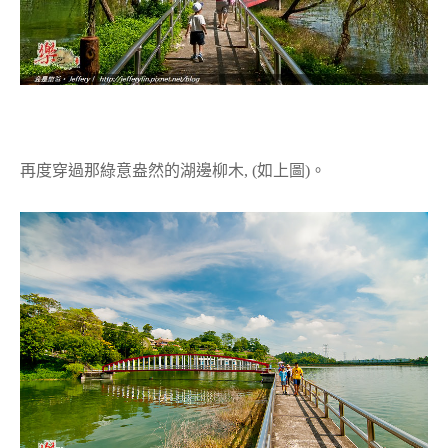
再度穿過那綠意盎然的湖邊柳木, (如上圖)。