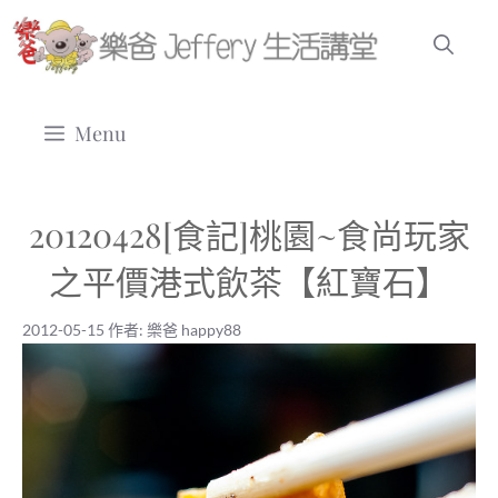
跳
至
主
要
Menu
內
容
20120428[食記]桃園~食尚玩家
之平價港式飲茶【紅寶石】
2012-05-15
作者:
樂爸 happy88
2012-05-15
|
樂爸 happy88