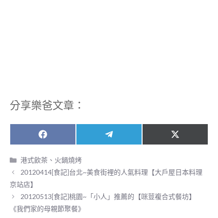
分享樂爸文章：
Share
Share
Share
F
T
X
on
on
on
a
e
(
c
l
T
分
港式飲茶、火鍋燒烤
e
e
w
類
20120414[食記]台北~美食街裡的人氣料理【大戶屋日本料理
b
g
i
o
r
t
京站店】
o
a
t
20120513[食記]桃園~「小人」推薦的【咪荳複合式餐坊】
k
m
e
r
《我們家的母親節聚餐》
)