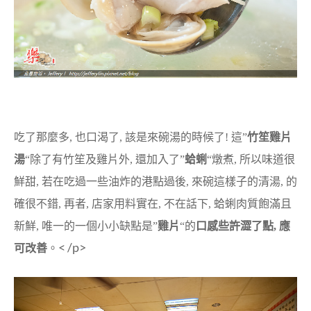
吃了那麼多, 也口渴了, 該是來碗湯的時候了! 這”
竹笙雞片
湯
“除了有竹笙及雞片外, 還加入了”
蛤蜊
“燉煮, 所以味道很
鮮甜, 若在吃過一些油炸的港點過後, 來碗這樣子的清湯, 的
確很不錯, 再者, 店家用料實在, 不在話下, 蛤蜊肉質飽滿且
新鮮, 唯一的一個小小缺點是”
雞片
“的
口感些許澀了點, 應
< /p>
可改善
。