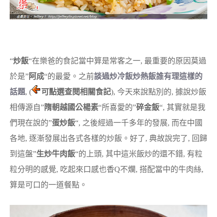
“
炒飯
“在樂爸的食記當中算是常客之一, 最重要的原因莫過
於是”
阿成
“的最愛。之前
談過炒冷飯炒熱飯誰有理這樣的
話題
, (
可點選查閱相關食記
), 今天來說點別的, 據說炒飯
相傳源自”
隋朝越國公楊素
“所喜愛的”
碎金飯
“, 其實就是我
們現在說的”
蛋炒飯
“, 之後經過一千多年的發展, 而在中國
各地, 逐漸發展出各式各樣的炒飯。好了, 典故說完了, 回歸
到這盤”
生炒牛肉飯
“的上頭, 其中這米飯炒的還不錯, 有粒
粒分明的感覺, 吃起來口感也香Q不爛, 搭配當中的牛肉絲,
算是可口的一道餐點。