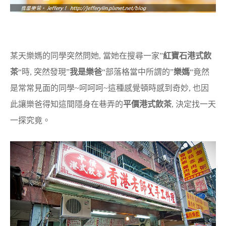
某天樂媽的同學突然問她, 當她在搜尋一家”
紅寶石港式飲
茶
“時, 突然發現”
我是樂爸
“部落格當中所謂的”
樂媽
“竟然
是常常見面的同學~呵呵呵~這種感覺頓時感到奇妙, 也因
此讓樂爸得知這間隱身在巷弄的
平價港式飲茶
, 決定找一天
一探究竟。