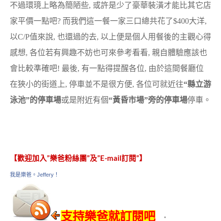
不過環璄上略為簡陋些, 或許是少了豪華裝潢才能比其它店
家平價一點吧? 而我們這一餐一家三口總共花了$400大洋,
以C/P值來說, 也還過的去, 以上便是個人用餐後的主觀心得
感想, 各位若有興趣不妨也可來參考看看, 親自體驗應該也
會比較準確吧! 最後, 有一點得提醒各位, 由於這間餐廳位
在狹小的街道上, 停車並不是很方便, 各位可就近往
“縣立游
泳池”的停車場
或是附近有個
“黃昏市場”旁的停車場
停車。
【歡迎加入”樂爸粉絲團”及”E-mail訂閱”】
我是樂爸。Jeffery！
支持樂爸就訂閱吧