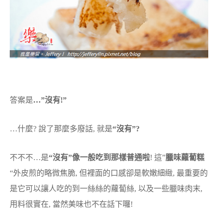
答案是
…”沒有!”
…什麼? 說了那麼多廢話, 就是
“沒有”?
不不不…是
“沒有”像一般吃到那樣普通啦
! 這”
臘味蘿蔔糕
“外皮煎的略微焦脆, 但裡面的口感卻是軟嫩細緻, 最重要的
是它可以讓人吃的到一絲絲的蘿蔔絲, 以及一些臘味肉末,
用料很實在, 當然美味也不在話下囉!