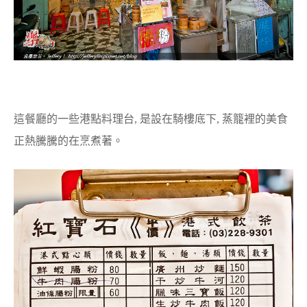
這餐廳的一些港點料理台, 是設在騎樓底下, 蒸籠裡的美食
正熱騰騰的在烹煮著。