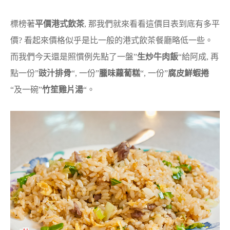
標榜著
平價港式飲茶
, 那我們就來看看這價目表到底有多平
價? 看起來價格似乎是比一般的港式飲茶餐廳略低一些。
而我們今天還是照慣例先點了一盤”
生炒牛肉飯
“給阿成, 再
點一份”
豉汁排骨
“, 一份”
臘味蘿蔔糕
“, 一份”
腐皮鮮蝦捲
“及一碗”
竹笙雞片湯
“。