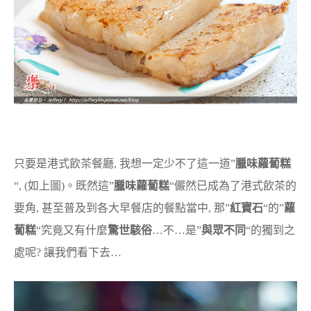
只要是港式飲茶餐廳, 我想一定少不了這一道”
臘味蘿蔔糕
“, (如上圖)。既然這”
臘味蘿蔔糕
“儼然已成為了港式飲茶的
要角, 甚至普及到各大早餐店的餐點當中, 那”
紅寶石
“的”
蘿
蔔糕
“究竟又有什麼
驚世駭俗
…不…是”
與眾不同
“的獨到之
處呢? 讓我們看下去…