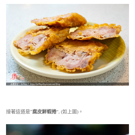
接著這道是”
腐皮鮮蝦捲
“, (如上圖)。