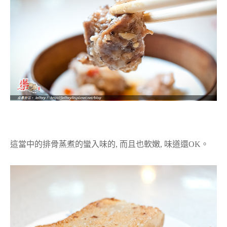
這當中的排骨蒸煮的蠻入味的, 而且也軟嫩, 味道還OK。