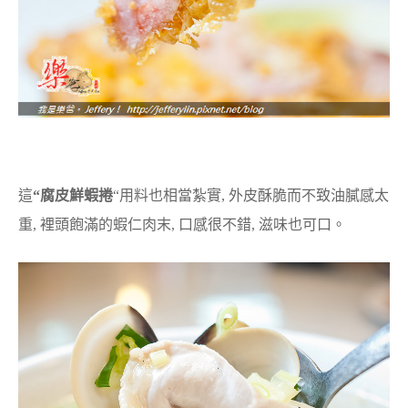
這
“腐皮鮮蝦捲
“用料也相當紮實, 外皮酥脆而不致油膩感太
重, 裡頭飽滿的蝦仁肉末, 口感很不錯, 滋味也可口。