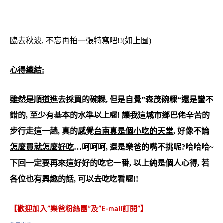
臨去秋波, 不忘再拍一張特寫吧!!(如上圖)
心得總結:
雖然是順道進去採買的碗粿, 但是自覺”
森茂碗粿
“還是蠻不
錯的, 至少有基本的水準以上喔! 讓我這城市鄉巴佬辛苦的
步行走這一趟, 真的感覺
台南真是個小吃的天堂
, 好像不論
怎麼買就怎麼好吃
…呵呵呵, 還是樂爸的嘴不挑呢?哈哈哈~
下回一定要再來這好好的吃它一番, 以上純是個人心得, 若
各位也有興趣的話, 可以去吃吃看喔!!
【歡迎加入”樂爸粉絲團”及”E-mail訂閱”】