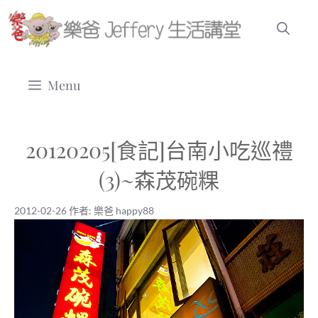
跳
至
主
要
Menu
內
容
20120205[食記]台南小吃巡禮
(3)~森茂碗粿
2012-02-26
作者:
樂爸 happy88
2012-02-26
|
樂爸 happy88