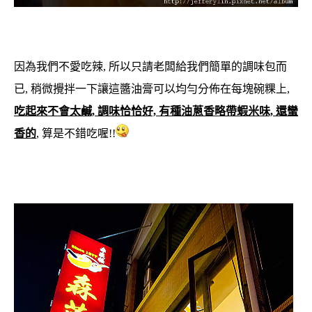
因為我們不愛吃辣, 所以只請老闆給我們簡單的調味包而
已, 稍微攪拌一下讓這醬油膏可以均勻分佈在每塊碗粿上,
吃起來不會太鹹, 調味恰恰好, 有種油蔥香略帶蝦米味, 還蠻
香的
, 算是不錯吃喔!!