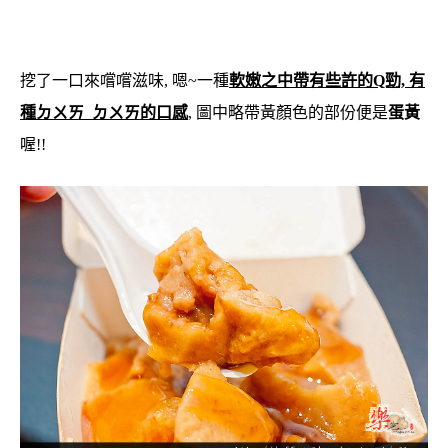
挖了一口來嚐嚐滋味, 嗯~一種
軟嫩之中帶有些許的Q勁, 有
種ㄉㄨㄞ ㄉㄨㄞ的口感
, 圖中略帶黃顏色的部份便是
蛋黃
喔!!