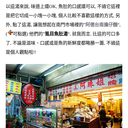
以這湯來說, 味道上還OK, 魚肚的口感還可以, 不過它這裡
是把它切成一小塊一小塊, 個人比較不喜歡這樣的方式, 另
外, 點了這湯, 讓我想起在南門市場裡的”
阿德台南擔仔麵
“,
(
可點選) 他們的”
虱目魚肚湯
“, 就我而言, 比這的可口多
了, 不論是滋味、口感或是魚的新鮮度都略勝一籌, 不過這
是個人觀點啦!!