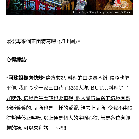
最後再來個正面特寫吧~(如上圖)。
心得總結:
“
阿珠姐鵝肉快炒
“整體來說,
料理的口味還不錯, 價格也算
BUT…
平價
, 我們今晚一家三口花了$280大洋,
料理
除了
好吃外, 環境衛生應該也要重視, 個人覺得這邊的環境有點
髒髒舊舊的, 廁所也是一樣的感覺, 進去上廁所, 令我不由得
得暫時停止呼吸
, 以上便是個人的主觀心得, 若是各位有興
趣的話, 可以來拜訪一下吧!!