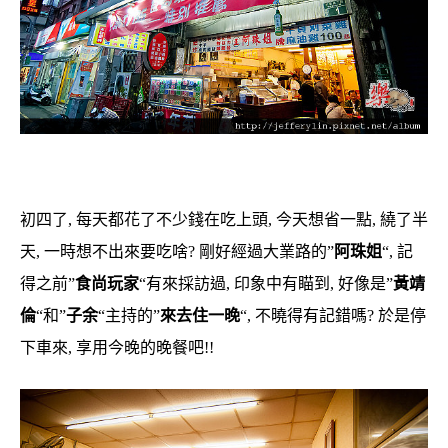
初四了, 每天都花了不少錢在吃上頭, 今天想省一點, 繞了半
天, 一時想不出來要吃啥? 剛好經過大業路的”
阿珠姐
“, 記
得之前”
食尚玩家
“有來採訪過, 印象中有瞄到, 好像是”
黃靖
倫
“和”
子余
“主持的”
來去住一晚
“, 不曉得有記錯嗎? 於是停
下車來, 享用今晚的晚餐吧!!