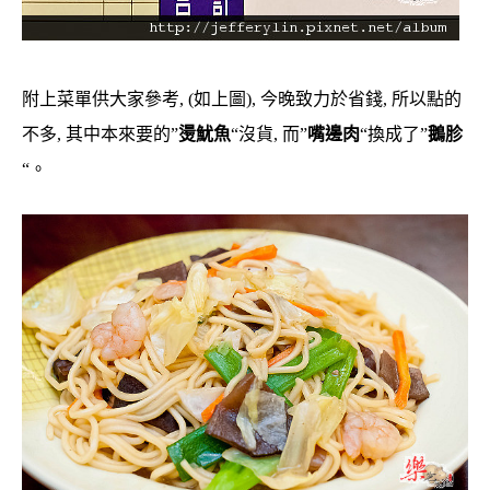
附上菜單供大家參考, (如上圖), 今晚致力於省錢, 所以點的
不多, 其中本來要的”
燙魷魚
“沒貨, 而”
嘴邊肉
“換成了”
鵝胗
“。