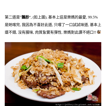
第二道是”
鵝胗
“, (如上圖), 基本上這是樂媽的最愛, 99.5%
是她喀完, 我因為不喜好此道, 只嚐了一口試試味道, 基本上
還不錯, 沒有腥味, 肉質紮實有彈性, 樂媽對此讚不絕口!!