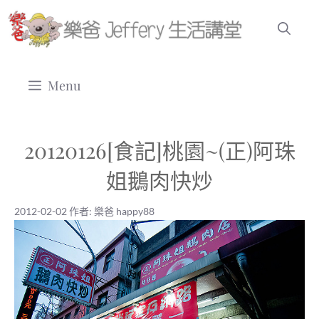
跳
至
主
要
Menu
內
容
20120126[食記]桃園~(正)阿珠
姐鵝肉快炒
2012-02-02
作者:
樂爸 happy88
2012-02-02
|
樂爸 happy88