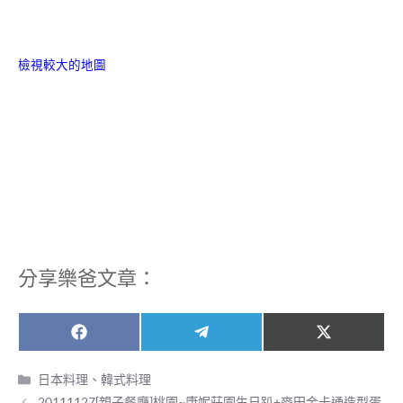
檢視較大的地圖
分享樂爸文章：
Share
Share
Share
F
T
X
on
on
on
a
e
(
c
l
T
分
日本料理、韓式料理
e
e
w
類
20111127[親子餐廳]桃園~康妮莊園生日趴+麥田金卡通造型蛋