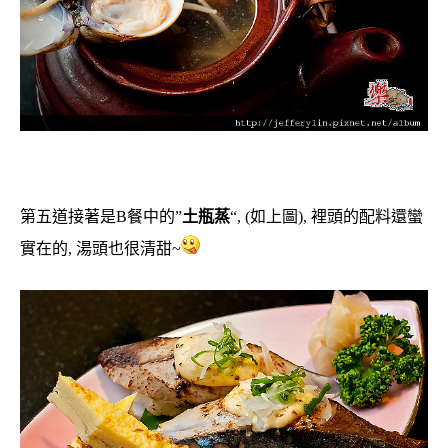
第五道接著是B餐中的”
土瓶蒸
“, (如上圖), 裡頭的配料還蠻
實在的, 湯頭也很清甜~