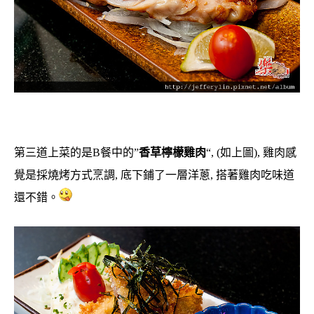
第三道上菜的是B餐中的”
香草檸檬雞肉
“, (如上圖), 雞肉感
覺是採燒烤方式烹調, 底下鋪了一層洋蔥, 搭著雞肉吃味道
還不錯。