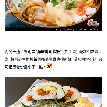
而另一道主餐則是”
海鮮壽司蓋飯
“, (如上圖), 配料相當豐
富, 特別是生魚片每個都很厚實也很新鮮, 滋味相當不錯, 只
可惜感覺份量小了一點。