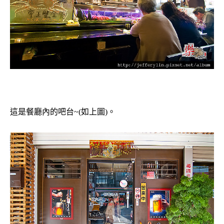
這是餐廳內的吧台~(如上圖)。