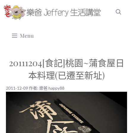
跳
至
主
要
Menu
內
容
20111204[食記]桃園~蒲食屋日
本料理(已遷至新址)
2011-12-09
作者:
樂爸 happy88
2011-12-09
|
樂爸 happy88