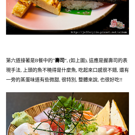
第六道接著是B餐中的”
壽司
“, (如上圖), 這應是握壽司的表
現手法, 上頭的魚不曉得是什麼魚, 吃起來口感很不錯, 還有
一旁的蒸蛋味道有些微甜, 很特別, 整體來說, 也很好吃!!