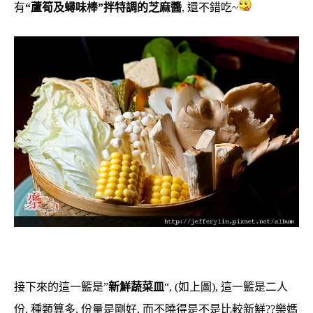
有
“蘆筍及蟳味棒”拌特調的芝麻醬
, 還不錯吃~
接下來的這一籃是”
新鮮蔬菜皿
“, (如上圖), 這一籃是二人
份, 種類算多, 份量是剛好, 而不曉得是不是比較新鮮??樂媽