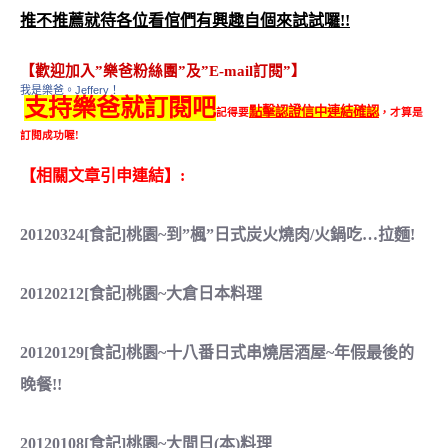
推不推薦就待各位看倌們有興趣自個來試試囉!!
【歡迎加入”樂爸粉絲團”及”E-mail訂閱”】
我是樂爸。Jeffery！
支持樂爸就訂閱吧
點擊認證信中連結確認
記得要
，才算是
訂閱成功喔!
【相關文章引申連結】:
20120324[食記]桃園~到”楓”日式炭火燒肉/火鍋吃…拉麵!
20120212[食記]桃園~大倉日本料理
20120129[食記]桃園~十八番日式串燒居酒屋~年假最後的
晚餐!!
20120108[食記]桃園~大間日(本)料理