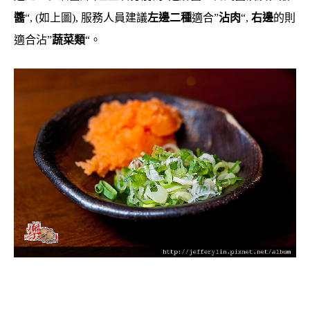
醬
“, (如上圖), 服務人員建議
左邊二種
適合”
沾肉
“,
右邊
的則
適合沾”
蔬菜類
“。