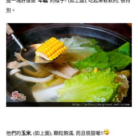
這一塊好像是”
年糕
“的樣子? (如上圖), 吃起來軟軟的, 很特
別。
他們的
玉米
, (如上圖), 顆粒飽滿, 而且很甜喔!!