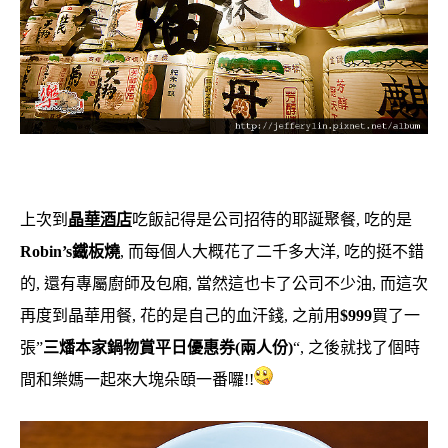
上次到
晶華酒店
吃飯記得是公司招待的耶誕聚餐, 吃的是
Robin’s鐵板燒
, 而每個人大概花了二千多大洋, 吃的挺不錯
的, 還有專屬廚師及包廂, 當然這也卡了公司不少油, 而這次
再度到晶華用餐, 花的是自己的血汗錢, 之前用
$999
買了一
張”
三燔本家鍋物賞平日優惠券(兩人份)
“, 之後就找了個時
間和樂媽一起來大塊朵頤一番囉!!