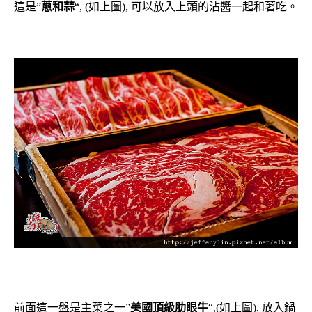
這是”
蔥和蒜
“, (如上圖), 可以放入上頭的沾醬一起和著吃。
前面這一盤是主菜之一”
美國頂級肋眼牛
“,(如上圖), 放入鍋