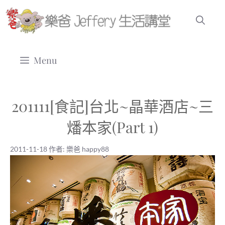
跳
至
主
要
Menu
內
容
201111[食記]台北~晶華酒店~三
燔本家(Part 1)
2011-11-18
作者:
樂爸 happy88
2011-11-18
|
樂爸 happy88