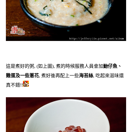
這是煮好的粥, (如上圖), 煮的時候服務人員會加
魩仔魚、
雞蛋及一些蔥花
, 煮好後再配上一些
海苔絲
, 吃起來滋味還
真不錯!!