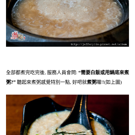
全部都煮完吃完後, 服務人員會問:
“需要白飯或用鍋底來煮
粥?”
聽起來煮粥感覺特別一點, 好吧就
煮粥
囉!!(如上圖)