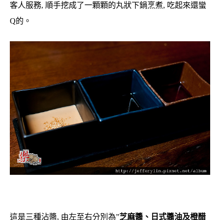
客人服務, 順手挖成了一顆顆的丸狀下鍋烹煮, 吃起來還蠻
Q的。
這是三種沾醬, 由左至右分別為”
芝麻醬、日式醬油及橙醋