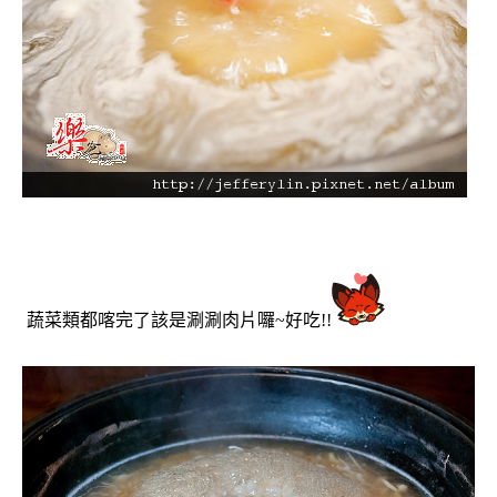
蔬菜類都喀完了該是涮涮肉片囉~好吃!!