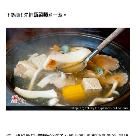
下鍋囉!!先把
蔬菜類
煮一煮。