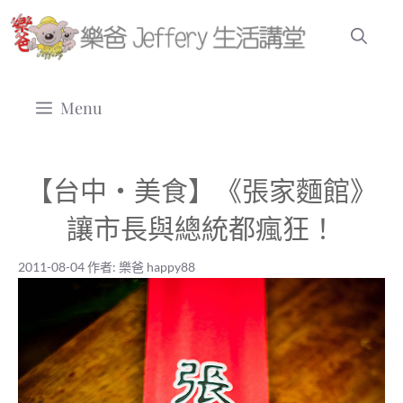
跳
至
主
要
Menu
內
容
【台中‧美食】《張家麵館》
讓市長與總統都瘋狂！
2011-08-04
作者:
樂爸 happy88
2011-08-04
|
樂爸 happy88