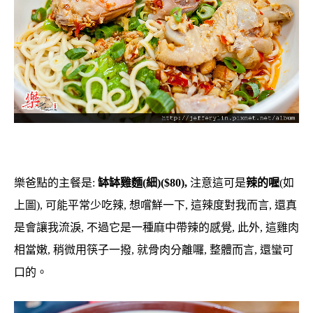
樂爸點的主餐是:
缽缽雞麵(細)($80),
注意這可是
辣的喔
(如
上圖), 可能平常少吃辣, 想嚐鮮一下, 這辣度對我而言, 還真
是會讓我流淚, 不過它是一種麻中帶辣的感覺, 此外, 這雞肉
相當嫩, 稍微用筷子一撥, 就骨肉分離囉, 整體而言, 還蠻可
口的。