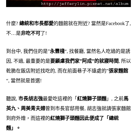
什麼?
總統和市長都愛
的麵館就在附近? 當然是Facebook了,
不…是
非吃不可
了!
到台中, 我們住的是”
永豐棧
“, 找餐廳, 當然名人吃過的是誘
因, 不過, 最重要的是
要顧慮我們家”阿成”的就寢時間
, 所以
乾脆在飯店附近找吃的, 而在前面巷子不遠處的”
張家麵館
“, 當然就是首選!
聽說,
市長胡志強
最愛吃這裡的「
紅燒獅子頭麵
」, 之前
馬
英九、周美青夫婦
曾到市長官邸用餐, 胡志強就請張家麵館
到府外燴，而這裡的
紅燒獅子頭麵因此便成了「總統
麵」。