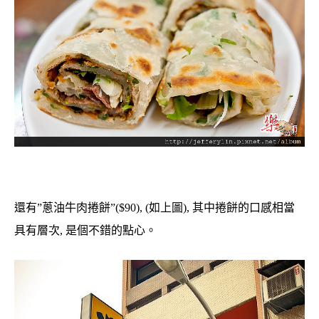
還有”蔥油牛肉捲餅”($90), (如上圖), 其中捲餅的口感相當
具有層次, 是個不錯的點心。