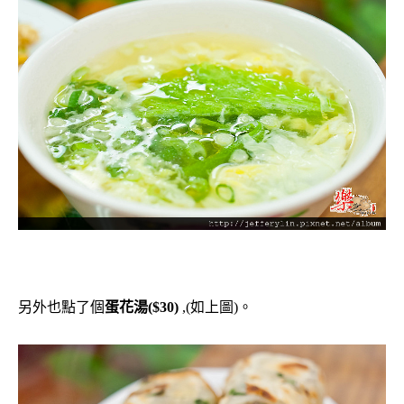
另外也點了個
蛋花湯($30)
,(如上圖)。