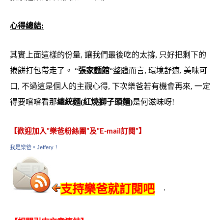
心得總結:
其實上面這樣的份量, 讓我們最後吃的太撐, 只好把剩下的
捲餅打包帶走了。 “
張家麵館
“整體而言, 環境舒適, 美味可
口, 不過這是個人的主觀心得, 下次樂爸若有機會再來, 一定
得要嚐嚐看那
總統麵(紅燒獅子頭麵)
是何滋味呀!
【歡迎加入”樂爸粉絲團”及”E-mail訂閱”】
我是樂爸。Jeffery！
支持樂爸就訂閱吧