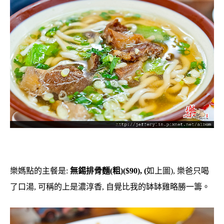
樂媽點的主餐是:
無錫排骨麵(粗)($90),
(
如上圖), 樂爸只喝
了口湯, 可稱的上是濃淳香, 自覺比我的缽缽雞略勝一籌。