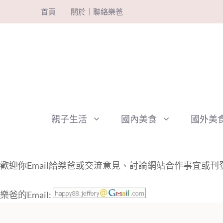
跳
首頁
關於｜聯絡樂爸
至
主
要
內
容
親子生活
國內美食
國外美
歡迎你Email給樂爸或交流意見、討論網站合作事宜或
樂爸的Email: